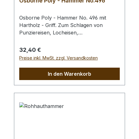
Osborne Poly - Hammer No.496
Osborne Poly - Hammer No. 496 mit
Hartholz - Griff. Zum Schlagen von
Punziereisen, Locheisen,
Braidingstempeln, usw., gerade
Schlagfläche. Wenig Rückschlag durch
Regulärer Preis:
32,40 €
schlagabsorbierenden Poly -
Preise inkl. MwSt. zzgl. Versandkosten
Hammerkopf. 240 gr Gesamtgewicht /
Kopf - Ø 45 mm / Gesamtlänge 295 mm
In den Warenkorb