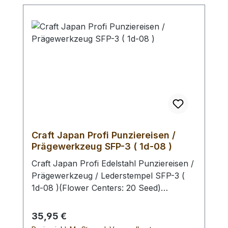
Craft Japan Profi Punziereisen /
Prägewerkzeug SFP-3 ( 1d-08 )
Craft Japan Profi Edelstahl Punziereisen /
Prägewerkzeug / Lederstempel SFP-3 (
1d-08 )(Flower Centers: 20 Seed)
Hochwertige Edelstahl Punziereisen aus
dem Hause Craft Japan. Die präziese
Regulärer Preis:
35,95 €
Ausführung ermöglicht es Ihnen exakt zu