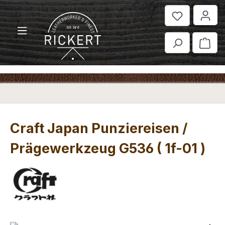
Zum Hauptinhalt springen
War
Craft Japan Punziereisen /
Prägewerkzeug G536 ( 1f-01 )