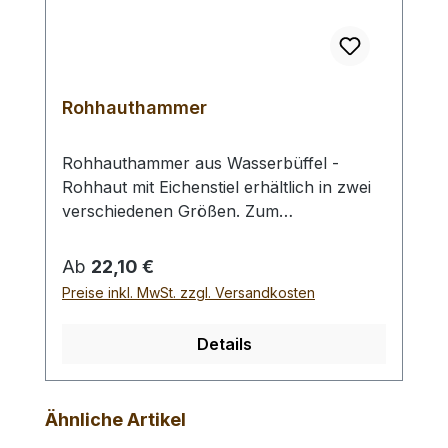
Rohhauthammer
Rohhauthammer aus Wasserbüffel -
Rohhaut mit Eichenstiel erhältlich in zwei
verschiedenen Größen. Zum
rückschlagfreien Schlagen von
Locheisen, Punziereisen, etc.
Regulärer Preis:
Ab
22,10 €
Auswahlliste:#1 Gesamtgewicht: 295
Preise inkl. MwSt. zzgl. Versandkosten
Gramm / Kopf - Ø : 48 mm / Gesamtlänge
: 230 mm#2 Gesamtgewicht: 250 Gramm /
Details
Kopf - Ø : 42 mm / Gesamtlänge : 290 mm
- Bei einer Bestellung 1 Stück erhalten Sie
1 Rohhauthammer der gewählten Größe.
Produktgalerie überspringen
Ähnliche Artikel