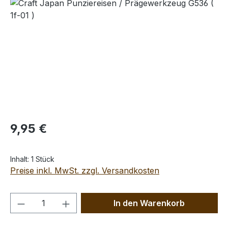
Bildergalerie überspringen
Regulärer Preis:
9,95 €
Inhalt:
1 Stück
Preise inkl. MwSt. zzgl. Versandkosten
Produkt Anzahl: Gib den gewünschten We
In den Warenkorb