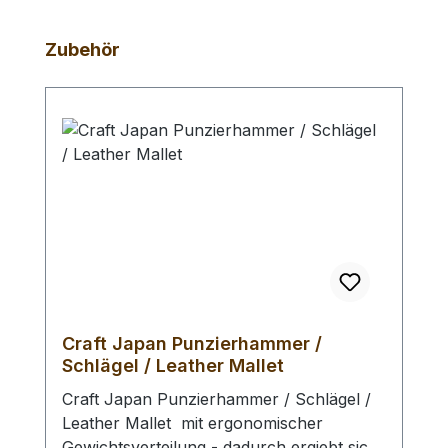
Produktgalerie überspringen
Zubehör
Craft Japan Punzierhammer /
Schlägel / Leather Mallet
Craft Japan Punzierhammer / Schlägel /
Leather Mallet mit ergonomischer
Gewichtsverteilung - dadurch ergiebt sich