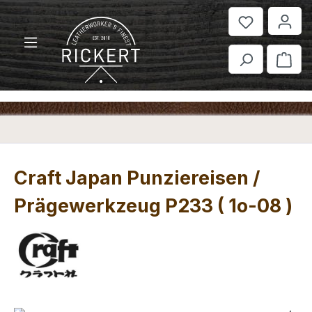
Zum Hauptinhalt springen
War
Craft Japan Punziereisen /
Prägewerkzeug P233 ( 1o-08 )