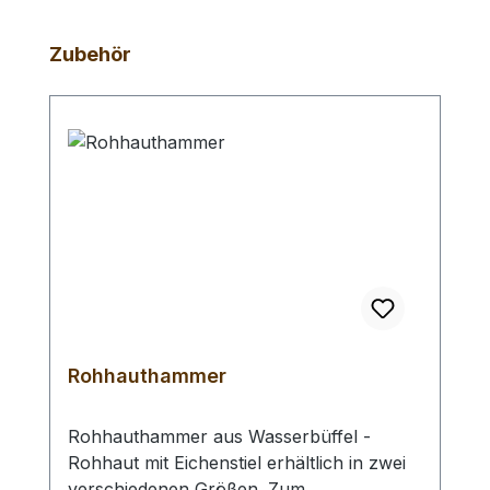
Produktgalerie überspringen
Zubehör
Rohhauthammer
Rohhauthammer aus Wasserbüffel -
Rohhaut mit Eichenstiel erhältlich in zwei
verschiedenen Größen. Zum