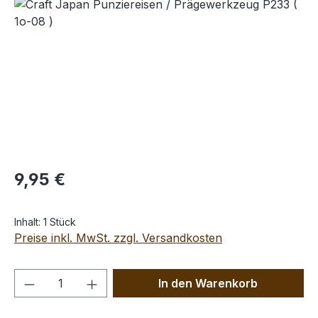
Bildergalerie überspringen
Regulärer Preis:
9,95 €
Inhalt:
1 Stück
Preise inkl. MwSt. zzgl. Versandkosten
Produkt Anzahl: Gib den gewünschten We
In den Warenkorb