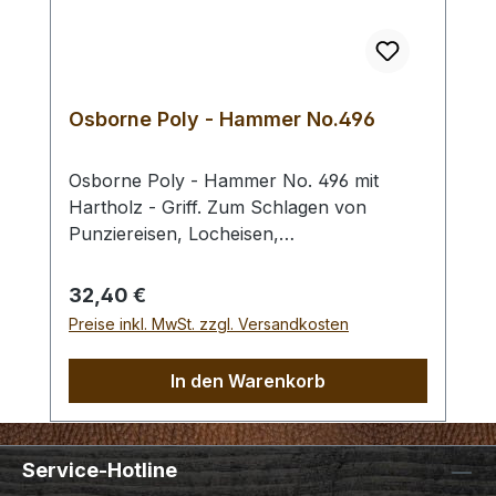
Bestellung 1 Stück erhalten Sie 1 Craft
Japan Punzierhammer / Schlägel /
Leather Mallet der gewählten Ausführung.
Osborne Poly - Hammer No.496
Osborne Poly - Hammer No. 496 mit
Hartholz - Griff. Zum Schlagen von
Punziereisen, Locheisen,
Braidingstempeln, usw., gerade
Schlagfläche. Wenig Rückschlag durch
Regulärer Preis:
32,40 €
schlagabsorbierenden Poly -
Preise inkl. MwSt. zzgl. Versandkosten
Hammerkopf. 240 gr Gesamtgewicht /
Kopf - Ø 45 mm / Gesamtlänge 295 mm
In den Warenkorb
Service-Hotline