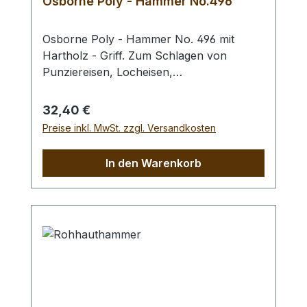
Osborne Poly - Hammer No.496
Osborne Poly - Hammer No. 496 mit
Hartholz - Griff. Zum Schlagen von
Punziereisen, Locheisen,
Braidingstempeln, usw., gerade
Schlagfläche. Wenig Rückschlag durch
Regulärer Preis:
32,40 €
schlagabsorbierenden Poly -
Preise inkl. MwSt. zzgl. Versandkosten
Hammerkopf. 240 gr Gesamtgewicht /
Kopf - Ø 45 mm / Gesamtlänge 295 mm
In den Warenkorb