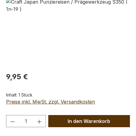
Bildergalerie überspringen
Regulärer Preis:
9,95 €
Inhalt:
1 Stück
Preise inkl. MwSt. zzgl. Versandkosten
Produkt Anzahl: Gib den gewünschten We
In den Warenkorb