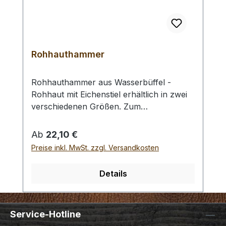
Rohhauthammer
Rohhauthammer aus Wasserbüffel -
Rohhaut mit Eichenstiel erhältlich in zwei
verschiedenen Größen. Zum
rückschlagfreien Schlagen von
Locheisen, Punziereisen, etc.
Regulärer Preis:
Ab
22,10 €
Auswahlliste:#1 Gesamtgewicht: 295
Preise inkl. MwSt. zzgl. Versandkosten
Gramm / Kopf - Ø : 48 mm / Gesamtlänge
: 230 mm#2 Gesamtgewicht: 250 Gramm /
Details
Kopf - Ø : 42 mm / Gesamtlänge : 290 mm
- Bei einer Bestellung 1 Stück erhalten Sie
1 Rohhauthammer der gewählten Größe.
Service-Hotline