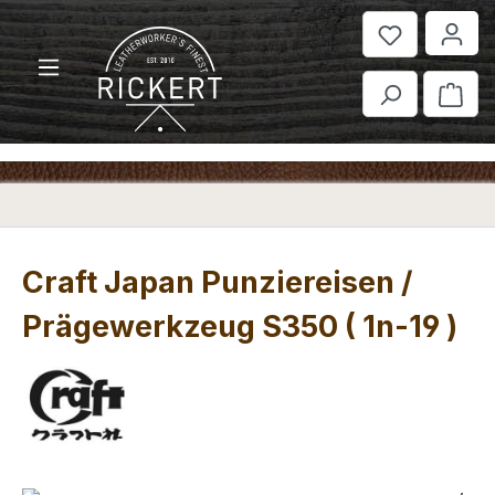
Zum Hauptinhalt springen
War
Craft Japan Punziereisen /
Prägewerkzeug S350 ( 1n-19 )