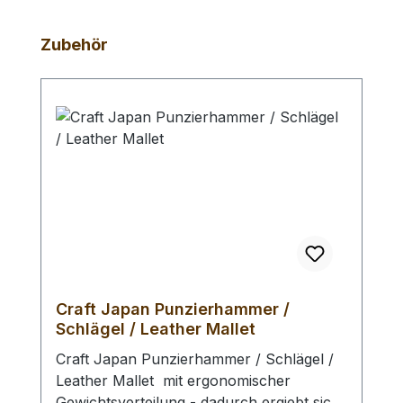
Produktgalerie überspringen
Zubehör
Craft Japan Punzierhammer /
Schlägel / Leather Mallet
Craft Japan Punzierhammer / Schlägel /
Leather Mallet mit ergonomischer
Gewichtsverteilung - dadurch ergiebt sich