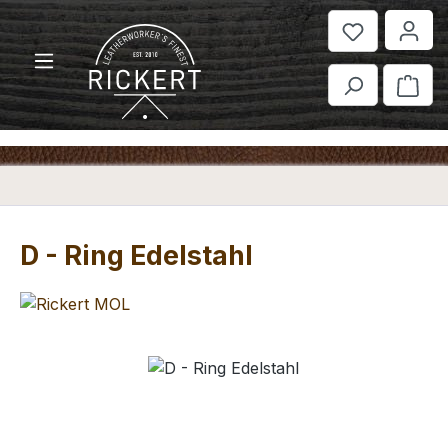
Zum Hauptinhalt springen
War
D - Ring Edelstahl
Bildergalerie überspringen