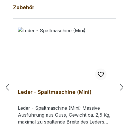
Produktgalerie überspringen
Zubehör
Leder - Spaltmaschine (Mini)
Leder - Spaltmaschine (Mini) Massive
Ausführung aus Guss, Gewicht ca. 2,5 Kg,
maximal zu spaltende Breite des Leders
110 mm. Ideal geeignet, wenn nur Riemen