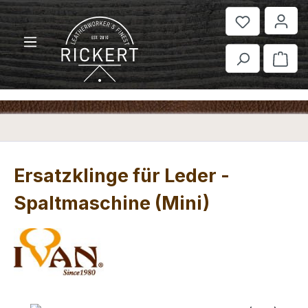
Zum Hauptinhalt springen
War
Ersatzklinge für Leder -
Spaltmaschine (Mini)