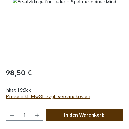
Bildergalerie überspringen
Regulärer Preis:
98,50 €
Inhalt:
1 Stück
Preise inkl. MwSt. zzgl. Versandkosten
Produkt Anzahl: Gib den gewünschten We
In den Warenkorb