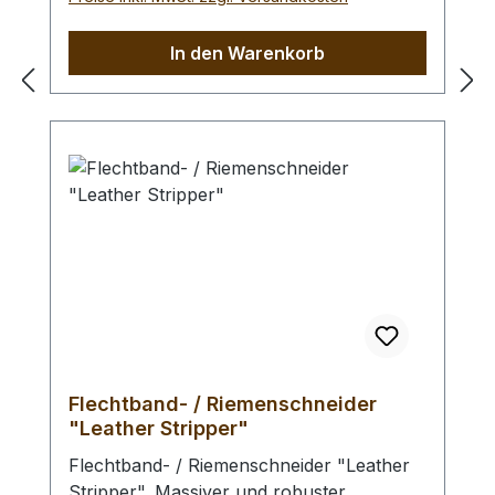
bebilderter Bedienungsanleitung.
Versetzbare Kinge, dadurch 8 Größen
In den Warenkorb
möglich: - 3,0 x 3,5 und 3,0 x 5,0 mm- 2,5
x 2,5 und 2,5 x 4,0 mm- 2,5 x 2,0 und 2,5
x 3,5 mm- 2,0 x 1,5 und 2,0 x 3,0 mm
Ersatzklingen sind hier erhältlich. Zum
Flechten mit Lederbändern empfehlen wir
Ihnen Känguruleder (hier im Shop
erhältlich).
Flechtband- / Riemenschneider
"Leather Stripper"
Flechtband- / Riemenschneider "Leather
Stripper". Massiver und robuster