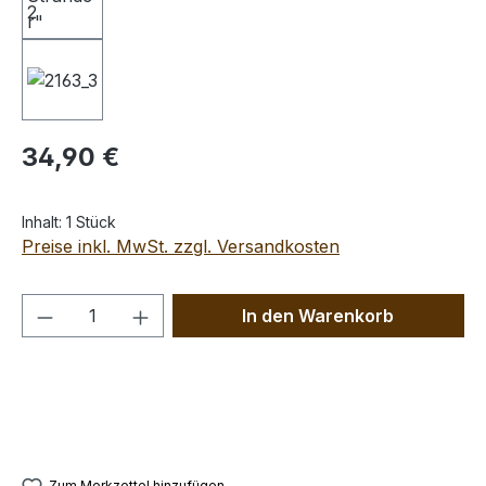
Regulärer Preis:
34,90 €
Inhalt:
1 Stück
Preise inkl. MwSt. zzgl. Versandkosten
Produkt Anzahl: Gib den gewünschten We
In den Warenkorb
Zum Merkzettel hinzufügen