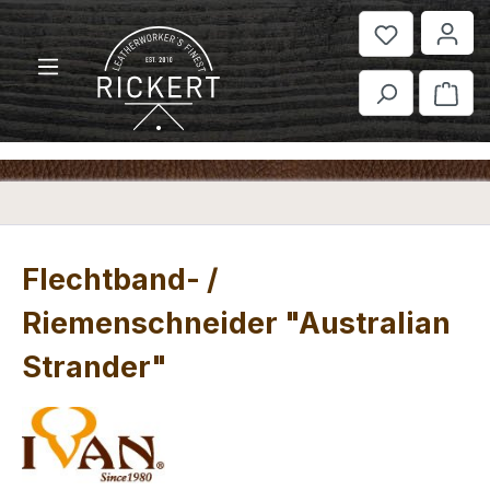
Zum Hauptinhalt springen
War
Flechtband- /
Riemenschneider "Australian
Strander"