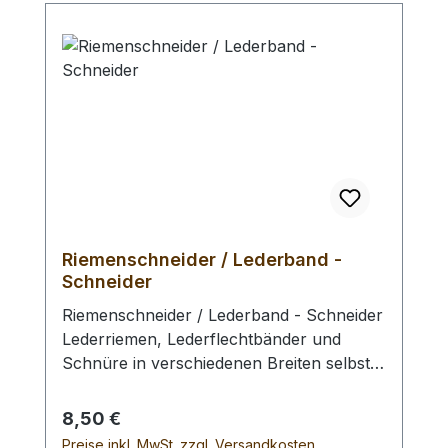
Riemenschneider / Lederband -
Schneider
Riemenschneider / Lederband - Schneider
Lederriemen, Lederflechtbänder und
Schnüre in verschiedenen Breiten selbst
schneiden, auch für weiche Leder
geeignet, Blankleder und Gürtelhälse bis
Regulärer Preis:
8,50 €
ca. 3,0 mm Dicke. Mit englischer, jedoch
Preise inkl. MwSt. zzgl. Versandkosten