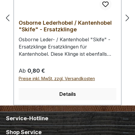
beträgt 72 mm. In diesen Einsatz können
max. 16 Klingen eingesetzt werden. (d.h. 16
Flechtriemen können parallel geschnitten
Osborne Lederhobel / Kantenhobel
werden)
"Skife" - Ersatzklinge
Osborne Leder- / Kantenhobel "Skife" -
Ersatzklinge Ersatzklingen für
Kantenhobel. Diese Klinge ist ebenfalls
passend für viele andere Werkzeuge aus
unserem Sortiment. (Riemenschneider,
Regulärer Preis:
Ab
0,80 €
Kantenhobel, etc.)
Preise inkl. MwSt. zzgl. Versandkosten
Details
Service-Hotline
Shop Service