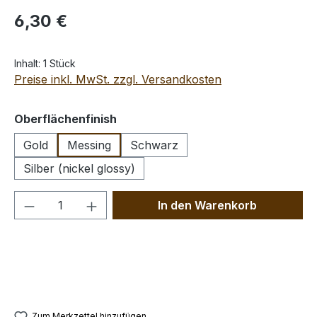
Regulärer Preis:
6,30 €
Inhalt:
1 Stück
Preise inkl. MwSt. zzgl. Versandkosten
auswählen
Oberflächenfinish
Gold
Messing
Schwarz
Silber (nickel glossy)
Produkt Anzahl: Gib den gewünschten We
In den Warenkorb
Zum Merkzettel hinzufügen