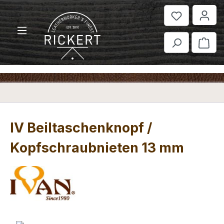
Zum Hauptinhalt springen
War
IV Beiltaschenknopf /
Kopfschraubnieten 13 mm