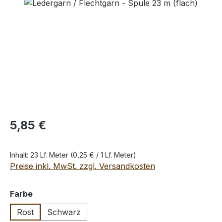
Bildergalerie überspringen
Regulärer Preis:
5,85 €
Inhalt:
23 Lf. Meter
(0,25 € / 1 Lf. Meter)
Preise inkl. MwSt. zzgl. Versandkosten
auswählen
Farbe
Rost
Schwarz