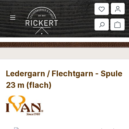
Zum Hauptinhalt springen
War
Ledergarn / Flechtgarn - Spule
23 m (flach)