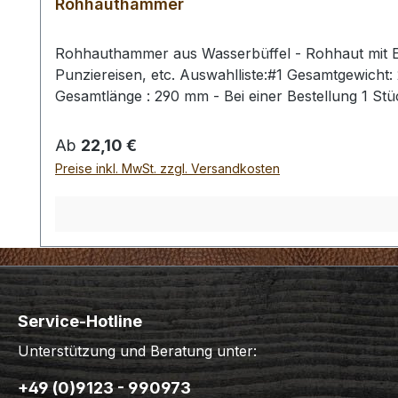
Rohhauthammer
Rohhauthammer aus Wasserbüffel - Rohhaut mit Ei
Punziereisen, etc. Auswahlliste:#1 Gesamtgewich
Gesamtlänge : 290 mm - Bei einer Bestellung 1 St
Regulärer Preis:
Ab
22,10 €
Preise inkl. MwSt. zzgl. Versandkosten
Service-Hotline
Unterstützung und Beratung unter:
+49 (0)9123 - 990973