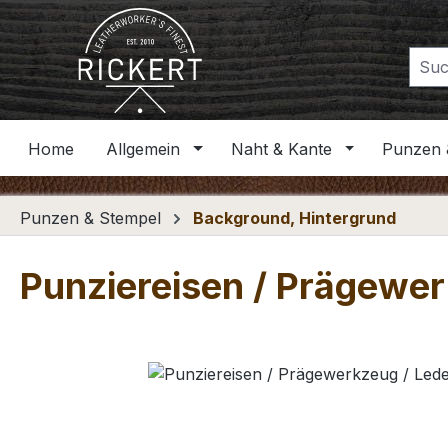
m Hauptinhalt springen
Zur Suche springen
Zur Hauptnavigation springen
Home
Allgemein
Naht & Kante
Punzen 
Punzen & Stempel
Background, Hintergrund
Punziereisen / Prägewer
Bildergalerie überspringen