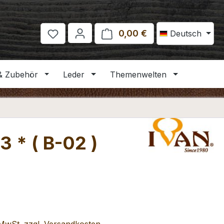
0,00 €
Warenkorb enthält 
Deutsch
& Zubehör
Leder
Themenwelten
 * ( B-02 )
eis: