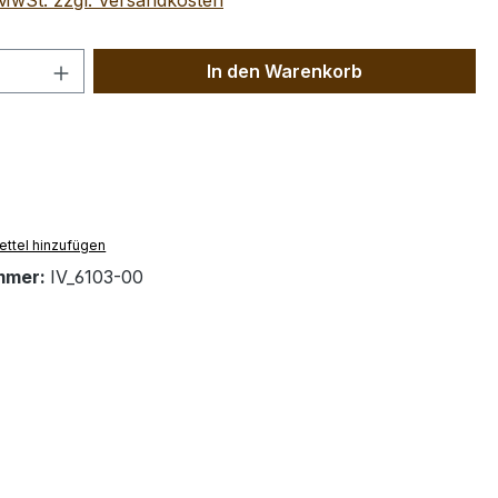
. MwSt. zzgl. Versandkosten
 Anzahl: Gib den gewünschten Wert ein 
In den Warenkorb
ttel hinzufügen
mmer:
IV_6103-00