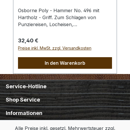
Osborne Poly - Hammer No. 496 mit
Hartholz - Griff. Zum Schlagen von
Punziereisen, Locheisen,
Braidingstempeln, usw., gerade
Schlagfläche. Wenig Rückschlag durch
Regulärer Preis:
32,40 €
schlagabsorbierenden Poly -
Preise inkl. MwSt. zzgl. Versandkosten
Hammerkopf. 240 gr Gesamtgewicht /
Kopf - Ø 45 mm / Gesamtlänge 295 mm
In den Warenkorb
Service-Hotline
Shop Service
Informationen
Alle Preise inkl. gesetzl. Mehrwertsteuer zzgl.