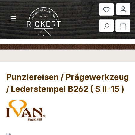
Zum Hauptinhalt springen
War
Punziereisen / Prägewerkzeug
/ Lederstempel B262 ( S II-15 )