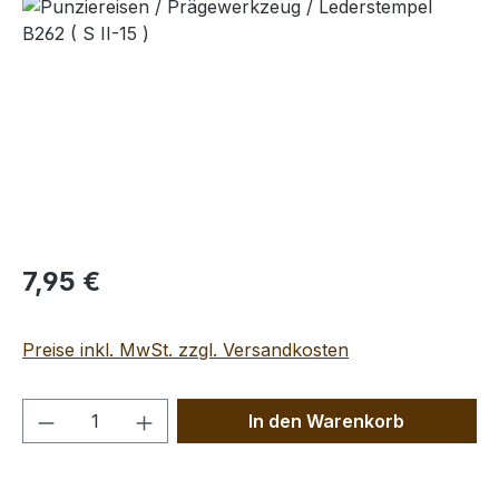
Bildergalerie überspringen
Regulärer Preis:
7,95 €
Preise inkl. MwSt. zzgl. Versandkosten
Produkt Anzahl: Gib den gewünschten We
In den Warenkorb