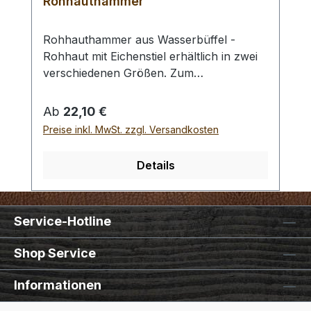
Rohhauthammer
Rohhauthammer aus Wasserbüffel -
Rohhaut mit Eichenstiel erhältlich in zwei
verschiedenen Größen. Zum
rückschlagfreien Schlagen von
Locheisen, Punziereisen, etc.
Regulärer Preis:
Ab
22,10 €
Auswahlliste:#1 Gesamtgewicht: 295
Preise inkl. MwSt. zzgl. Versandkosten
Gramm / Kopf - Ø : 48 mm / Gesamtlänge
: 230 mm#2 Gesamtgewicht: 250 Gramm /
Details
Kopf - Ø : 42 mm / Gesamtlänge : 290 mm
- Bei einer Bestellung 1 Stück erhalten Sie
1 Rohhauthammer der gewählten Größe.
Service-Hotline
Shop Service
Informationen