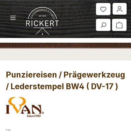
Zum Hauptinhalt springen
War
Punziereisen / Prägewerkzeug
/ Lederstempel BW4 ( DV-17 )