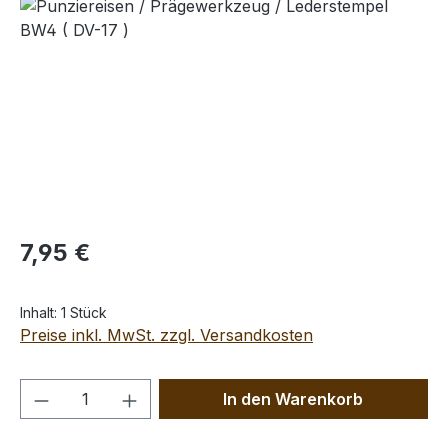
Bildergalerie überspringen
Regulärer Preis:
7,95 €
Inhalt:
1 Stück
Preise inkl. MwSt. zzgl. Versandkosten
Produkt Anzahl: Gib den gewünschten We
In den Warenkorb