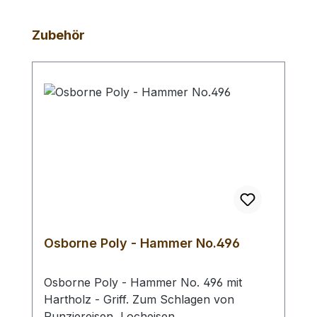
Produktgalerie überspringen
Zubehör
Osborne Poly - Hammer No.496
Osborne Poly - Hammer No. 496 mit
Hartholz - Griff. Zum Schlagen von
Punziereisen, Locheisen,