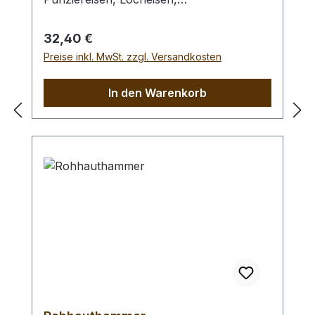
Braidingstempeln, usw., gerade
Schlagfläche. Wenig Rückschlag durch
Regulärer Preis:
32,40 €
schlagabsorbierenden Poly -
Preise inkl. MwSt. zzgl. Versandkosten
Hammerkopf. 240 gr Gesamtgewicht /
Kopf - Ø 45 mm / Gesamtlänge 295 mm
In den Warenkorb