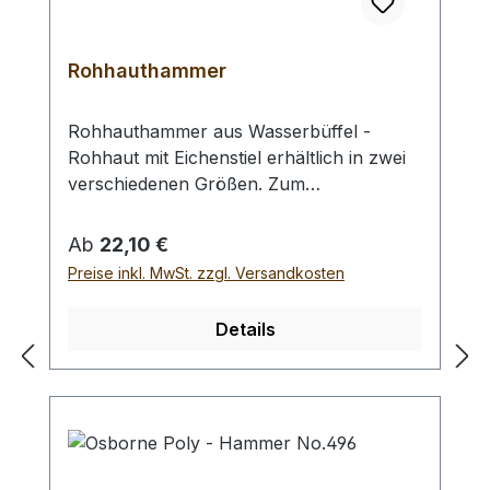
Rohhauthammer
Rohhauthammer aus Wasserbüffel -
Rohhaut mit Eichenstiel erhältlich in zwei
verschiedenen Größen. Zum
rückschlagfreien Schlagen von
Locheisen, Punziereisen, etc.
Regulärer Preis:
Ab
22,10 €
Auswahlliste:#1 Gesamtgewicht: 295
Preise inkl. MwSt. zzgl. Versandkosten
Gramm / Kopf - Ø : 48 mm / Gesamtlänge
: 230 mm#2 Gesamtgewicht: 250 Gramm /
Details
Kopf - Ø : 42 mm / Gesamtlänge : 290 mm
- Bei einer Bestellung 1 Stück erhalten Sie
1 Rohhauthammer der gewählten Größe.