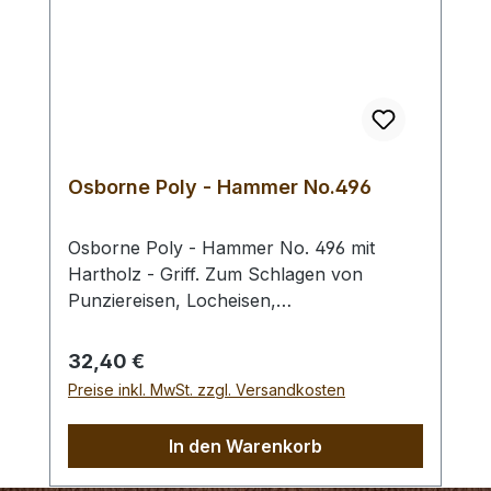
Osborne Poly - Hammer No.496
Osborne Poly - Hammer No. 496 mit
Hartholz - Griff. Zum Schlagen von
Punziereisen, Locheisen,
Braidingstempeln, usw., gerade
Schlagfläche. Wenig Rückschlag durch
Regulärer Preis:
32,40 €
schlagabsorbierenden Poly -
Preise inkl. MwSt. zzgl. Versandkosten
Hammerkopf. 240 gr Gesamtgewicht /
Kopf - Ø 45 mm / Gesamtlänge 295 mm
In den Warenkorb