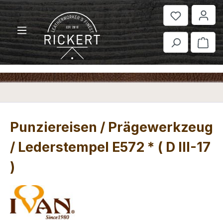
Zum Hauptinhalt springen
War
Punziereisen / Prägewerkzeug
/ Lederstempel E572 * ( D III-17
)