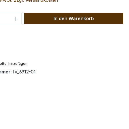
. MwSt. zzgl. Versandkosten
 Anzahl: Gib den gewünschten Wert ein 
In den Warenkorb
ttel hinzufügen
mmer:
IV_6912-01