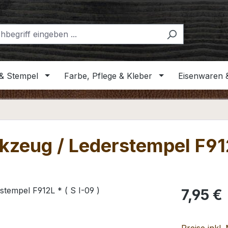
& Stempel
Farbe, Pflege & Kleber
Eisenwaren 
zeug / Lederstempel F912L
Regulärer Pr
7,95 €