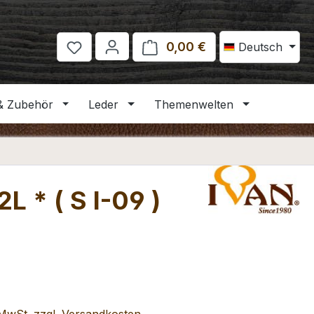
0,00 €
Warenkorb enthält 
Deutsch
& Zubehör
Leder
Themenwelten
 * ( S I-09 )
eis: