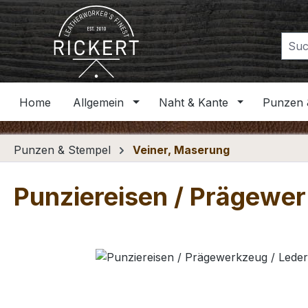
m Hauptinhalt springen
Zur Suche springen
Zur Hauptnavigation springen
Home
Allgemein
Naht & Kante
Punzen 
Punzen & Stempel
Veiner, Maserung
Punziereisen / Prägewerk
Bildergalerie überspringen