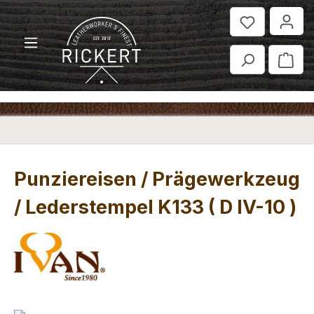
Zum Hauptinhalt springen
War
Punziereisen / Prägewerkzeug
/ Lederstempel K133 ( D IV-10 )