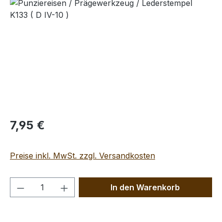
Bildergalerie überspringen
Regulärer Preis:
7,95 €
Preise inkl. MwSt. zzgl. Versandkosten
Produkt Anzahl: Gib den gewünschten We
In den Warenkorb