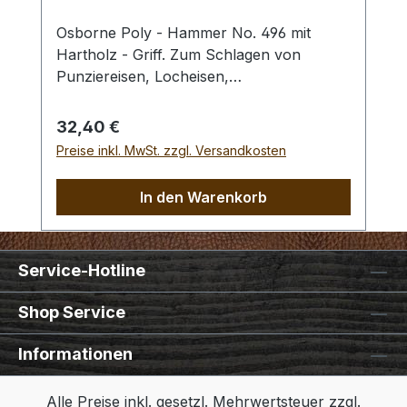
Osborne Poly - Hammer No. 496 mit
Hartholz - Griff. Zum Schlagen von
Punziereisen, Locheisen,
Braidingstempeln, usw., gerade
Schlagfläche. Wenig Rückschlag durch
Regulärer Preis:
32,40 €
schlagabsorbierenden Poly -
Preise inkl. MwSt. zzgl. Versandkosten
Hammerkopf. 240 gr Gesamtgewicht /
Kopf - Ø 45 mm / Gesamtlänge 295 mm
In den Warenkorb
Service-Hotline
Shop Service
Informationen
Alle Preise inkl. gesetzl. Mehrwertsteuer zzgl.