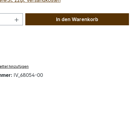
. MwSt. zzgl. Versandkosten
 Anzahl: Gib den gewünschten Wert ein 
In den Warenkorb
ttel hinzufügen
mmer:
IV_68054-00