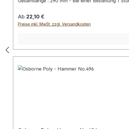
Gesamtlänge : 290 mm - Bei einer Bestellung 1 St
Regulärer Preis:
Ab
22,10 €
Preise inkl. MwSt. zzgl. Versandkosten