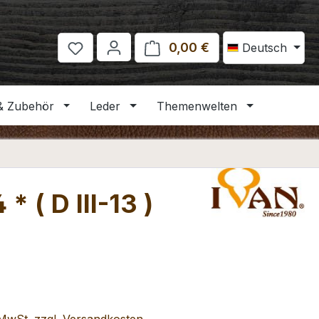
0,00 €
Warenkorb enthält 
Deutsch
& Zubehör
Leder
Themenwelten
 ( D III-13 )
eis: