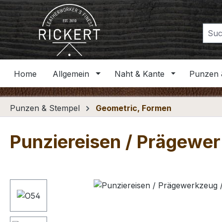
m Hauptinhalt springen
Zur Suche springen
Zur Hauptnavigation springen
Home
Allgemein
Naht & Kante
Punzen 
Punzen & Stempel
Geometric, Formen
Punziereisen / Prägewerk
Bildergalerie überspringen