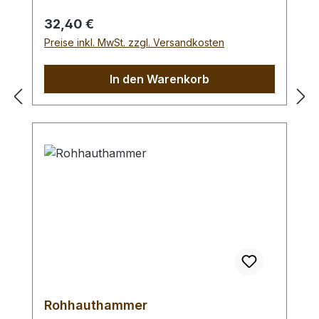
Braidingstempeln, usw., gerade
Schlagfläche. Wenig Rückschlag durch
Regulärer Preis:
32,40 €
schlagabsorbierenden Poly -
Preise inkl. MwSt. zzgl. Versandkosten
Hammerkopf. 240 gr Gesamtgewicht /
Kopf - Ø 45 mm / Gesamtlänge 295 mm
In den Warenkorb
Rohhauthammer