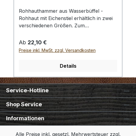
Rohhauthammer aus Wasserbüffel -
Rohhaut mit Eichenstiel erhältlich in zwei
verschiedenen Größen. Zum
rückschlagfreien Schlagen von
Locheisen, Punziereisen, etc.
Regulärer Preis:
Ab
22,10 €
Auswahlliste:#1 Gesamtgewicht: 295
Preise inkl. MwSt. zzgl. Versandkosten
Gramm / Kopf - Ø : 48 mm / Gesamtlänge
: 230 mm#2 Gesamtgewicht: 250 Gramm /
Details
Kopf - Ø : 42 mm / Gesamtlänge : 290 mm
- Bei einer Bestellung 1 Stück erhalten Sie
1 Rohhauthammer der gewählten Größe.
Service-Hotline
Shop Service
Informationen
Alle Preise inkl. gesetzl. Mehrwertsteuer zzgl.