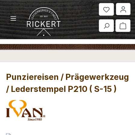
Zum Hauptinhalt springen
War
Punziereisen / Prägewerkzeug
/ Lederstempel P210 ( S-15 )