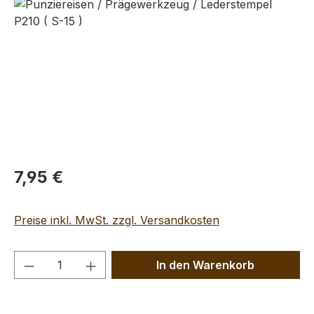
Bildergalerie überspringen
Regulärer Preis:
7,95 €
Preise inkl. MwSt. zzgl. Versandkosten
Produkt Anzahl: Gib den gewünschten We
In den Warenkorb