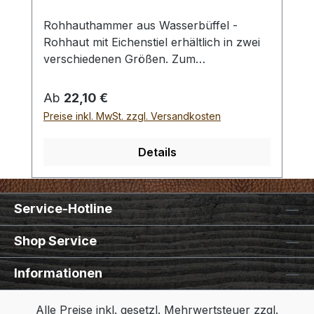
Rohhauthammer aus Wasserbüffel -
Rohhaut mit Eichenstiel erhältlich in zwei
verschiedenen Größen. Zum
rückschlagfreien Schlagen von
Locheisen, Punziereisen, etc.
Regulärer Preis:
Ab
22,10 €
Auswahlliste:#1 Gesamtgewicht: 295
Preise inkl. MwSt. zzgl. Versandkosten
Gramm / Kopf - Ø : 48 mm / Gesamtlänge
: 230 mm#2 Gesamtgewicht: 250 Gramm /
Details
Kopf - Ø : 42 mm / Gesamtlänge : 290 mm
- Bei einer Bestellung 1 Stück erhalten Sie
1 Rohhauthammer der gewählten Größe.
Service-Hotline
Shop Service
Informationen
Alle Preise inkl. gesetzl. Mehrwertsteuer zzgl.