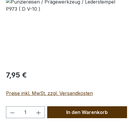
Bildergalerie überspringen
Regulärer Preis:
7,95 €
Preise inkl. MwSt. zzgl. Versandkosten
Produkt Anzahl: Gib den gewünschten We
In den Warenkorb