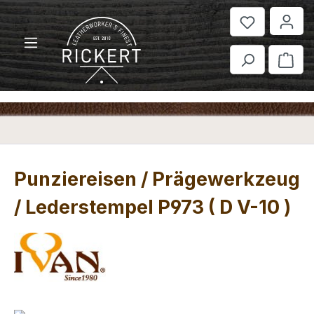
Zum Hauptinhalt springen
War
Punziereisen / Prägewerkzeug
/ Lederstempel P973 ( D V-10 )