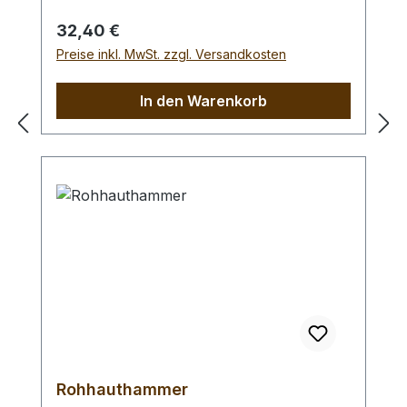
Braidingstempeln, usw., gerade
Schlagfläche. Wenig Rückschlag durch
Regulärer Preis:
32,40 €
schlagabsorbierenden Poly -
Preise inkl. MwSt. zzgl. Versandkosten
Hammerkopf. 240 gr Gesamtgewicht /
Kopf - Ø 45 mm / Gesamtlänge 295 mm
In den Warenkorb
Rohhauthammer