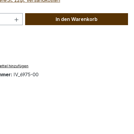
. MwSt. zzgl. Versandkosten
 Anzahl: Gib den gewünschten Wert ein 
In den Warenkorb
ttel hinzufügen
mmer:
IV_6975-00