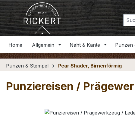
m Hauptinhalt springen
Zur Suche springen
Zur Hauptnavigation springen
Home
Allgemein
Naht & Kante
Punzen 
Punzen & Stempel
Pear Shader, Birnenförmig
Punziereisen / Prägewer
Bildergalerie überspringen