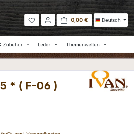
0,00 €
Warenkorb enthält 
Deutsch
& Zubehör
Leder
Themenwelten
 * ( F-06 )
eis: