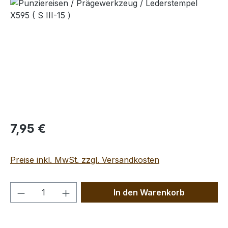
Bildergalerie überspringen
Regulärer Preis:
7,95 €
Preise inkl. MwSt. zzgl. Versandkosten
Produkt Anzahl: Gib den gewünschten We
In den Warenkorb