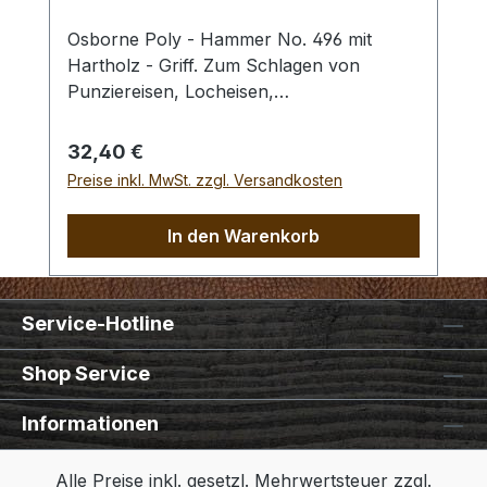
Osborne Poly - Hammer No. 496 mit
Hartholz - Griff. Zum Schlagen von
Punziereisen, Locheisen,
Braidingstempeln, usw., gerade
Schlagfläche. Wenig Rückschlag durch
Regulärer Preis:
32,40 €
schlagabsorbierenden Poly -
Preise inkl. MwSt. zzgl. Versandkosten
Hammerkopf. 240 gr Gesamtgewicht /
Kopf - Ø 45 mm / Gesamtlänge 295 mm
In den Warenkorb
Service-Hotline
Shop Service
Informationen
Alle Preise inkl. gesetzl. Mehrwertsteuer zzgl.