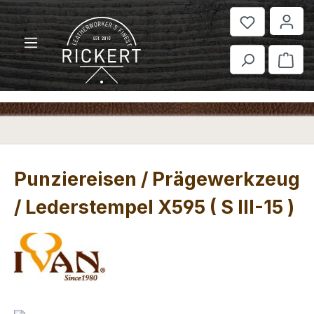
Zum Hauptinhalt springen
War
Punziereisen / Prägewerkzeug
/ Lederstempel X595 ( S III-15 )