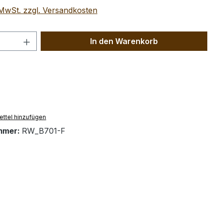
. MwSt. zzgl. Versandkosten
 Anzahl: Gib den gewünschten Wert ein 
In den Warenkorb
ttel hinzufügen
mmer:
RW_B701-F