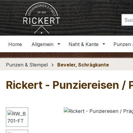
m Hauptinhalt springen
Zur Suche springen
Zur Hauptnavigation springen
Home
Allgemein
Naht & Kante
Punzen 
Punzen & Stempel
Beveler, Schrägkante
Rickert - Punziereisen /
Bildergalerie überspringen