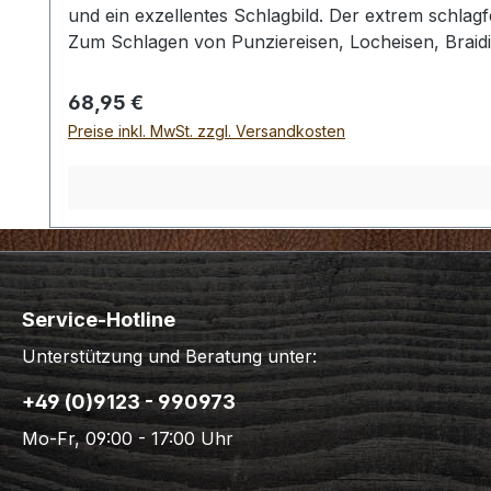
und ein exzellentes Schlagbild. Der extrem schlagf
Zum Schlagen von Punziereisen, Locheisen, Braid
Profiausführung. Auswahlliste: # 01: Gesamtläng
gr / Kopf-Ø: 55 mm Bei einer Bestellung 1 Stück e
Regulärer Preis:
68,95 €
Preise inkl. MwSt. zzgl. Versandkosten
Service-Hotline
Unterstützung und Beratung unter:
+49 (0)9123 - 990973
Mo-Fr, 09:00 - 17:00 Uhr