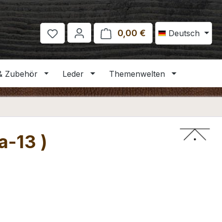
0,00 €
Warenkorb enthält 
Deutsch
& Zubehör
Leder
Themenwelten
a-13 )
eis: