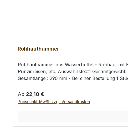
Rohhauthammer
Rohhauthammer aus Wasserbüffel - Rohhaut mit Ei
Punziereisen, etc. Auswahlliste:#1 Gesamtgewich
Gesamtlänge : 290 mm - Bei einer Bestellung 1 St
Regulärer Preis:
Ab
22,10 €
Preise inkl. MwSt. zzgl. Versandkosten