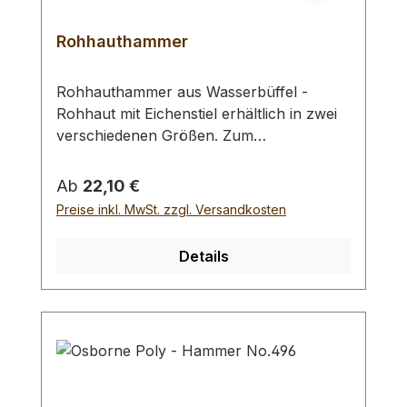
Rohhauthammer
Rohhauthammer aus Wasserbüffel -
Rohhaut mit Eichenstiel erhältlich in zwei
verschiedenen Größen. Zum
rückschlagfreien Schlagen von
Locheisen, Punziereisen, etc.
Regulärer Preis:
Ab
22,10 €
Auswahlliste:#1 Gesamtgewicht: 295
Preise inkl. MwSt. zzgl. Versandkosten
Gramm / Kopf - Ø : 48 mm / Gesamtlänge
: 230 mm#2 Gesamtgewicht: 250 Gramm /
Details
Kopf - Ø : 42 mm / Gesamtlänge : 290 mm
- Bei einer Bestellung 1 Stück erhalten Sie
1 Rohhauthammer der gewählten Größe.