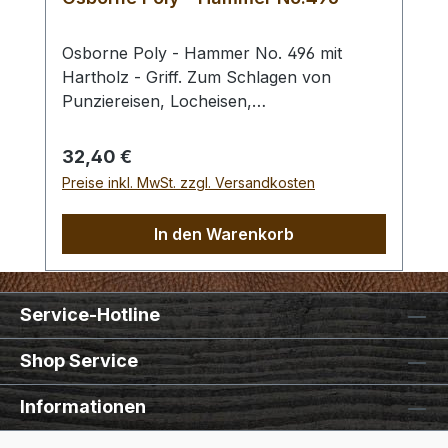
Osborne Poly - Hammer No. 496 mit
Hartholz - Griff. Zum Schlagen von
Punziereisen, Locheisen,
Braidingstempeln, usw., gerade
Schlagfläche. Wenig Rückschlag durch
Regulärer Preis:
32,40 €
schlagabsorbierenden Poly -
Preise inkl. MwSt. zzgl. Versandkosten
Hammerkopf. 240 gr Gesamtgewicht /
Kopf - Ø 45 mm / Gesamtlänge 295 mm
In den Warenkorb
Service-Hotline
Shop Service
Informationen