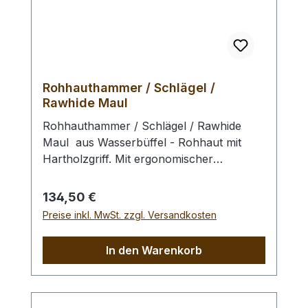
Rohhauthammer / Schlägel /
Rawhide Maul
Rohhauthammer / Schlägel / Rawhide
Maul aus Wasserbüffel - Rohhaut mit
Hartholzgriff. Mit ergonomischer
Gewichtsverteilung, dadurch geringe
Ermüdung und exzellentem Schlagbild.
Regulärer Preis:
134,50 €
Zum Schlagen von Punziereisen,
Preise inkl. MwSt. zzgl. Versandkosten
Locheisen, Braidingstempeln, usw., runde
Schlagfläche. Kein Rückschlag durch
In den Warenkorb
schlagabsorbierenden Hammerkopf. -
Profiausführung.Gesamtlänge: 240 mm /
Gesamtgewicht: 1250 gr / Kopf-Ø: 75 mm
Bei einer Bestellung 1 Stück erhalten Sie