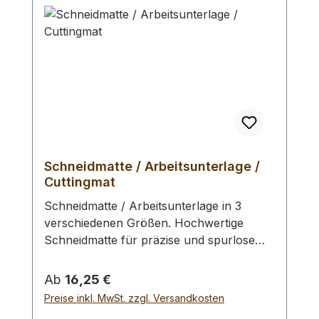
1 Rohhauthammer / Schlägel / Rawhide
Maul der gewählten Ausführung.
Schneidmatte / Arbeitsunterlage /
Cuttingmat
Schneidmatte / Arbeitsunterlage in 3
verschiedenen Größen. Hochwertige
Schneidmatte für präzise und spurlose
Schnitte. 3 - lagiger Sandwichaufbau mit
hartem Kern. Eine Seite schwarz, die
Regulärer Preis:
Ab
16,25 €
andere Seite grün. Beidseitig bedruckt mit
Preise inkl. MwSt. zzgl. Versandkosten
10 und 50 mm Teilung, sowie feinem