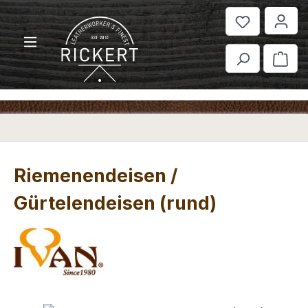
Zum Hauptinhalt springen
War
Riemenendeisen /
Gürtelendeisen (rund)