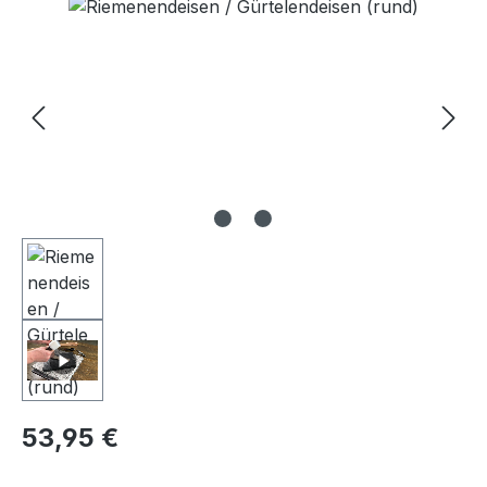
Bildergalerie überspringen
Regulärer Preis:
53,95 €