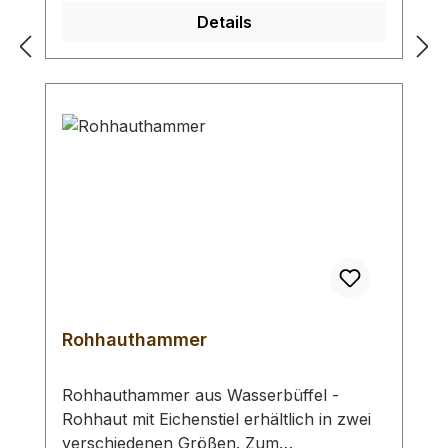
Raster. Profiausführung.
Details
Auswahlliste:klein: Länge 450 mm / Breite:
300 mm / Dicke: 3 mmgroß: Länge: 600
mm / Breite: 450 mm / Dicke: 3 mmextra
groß: Länge: 900 mm / Breite: 600 mm /
Dicke: 3 mm
Rohhauthammer
Rohhauthammer aus Wasserbüffel -
Rohhaut mit Eichenstiel erhältlich in zwei
verschiedenen Größen. Zum