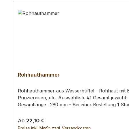
Rohhauthammer
Rohhauthammer aus Wasserbüffel - Rohhaut mit Ei
Punziereisen, etc. Auswahlliste:#1 Gesamtgewich
Gesamtlänge : 290 mm - Bei einer Bestellung 1 St
Regulärer Preis:
Ab
22,10 €
Preise inkl. MwSt. zzgl. Versandkosten