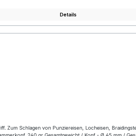
Details
ff. Zum Schlagen von Punziereisen, Locheisen, Braidingst
Hammerkopf. 240 gr Gesamtgewicht / Kopf - Ø 45 mm / Ge