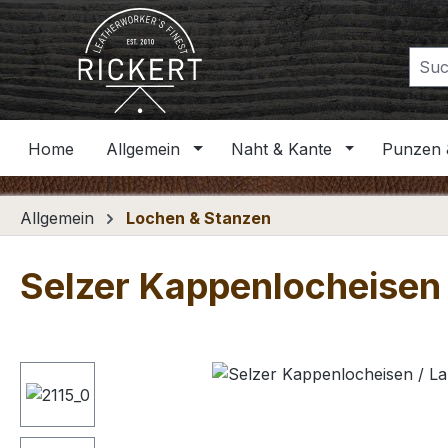
m Hauptinhalt springen
Zur Suche springen
Zur Hauptnavigation springen
Home
Allgemein
Naht & Kante
Punzen 
Allgemein
Lochen & Stanzen
Selzer Kappenlocheisen 
Bildergalerie überspringen