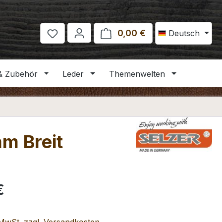
0,00 €
Warenkorb enthält 
Deutsch
& Zubehör
Leder
Themenwelten
m Breit
eis:
€