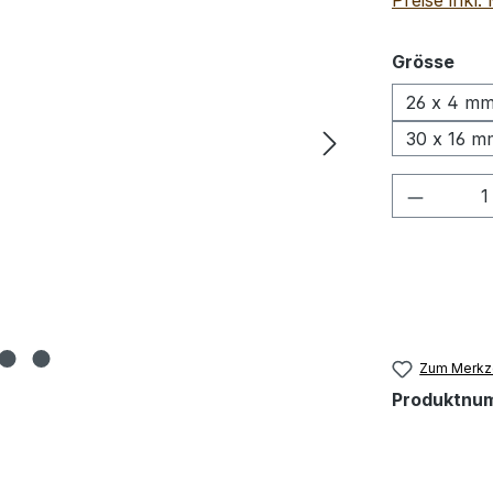
Preise inkl
aus
Grösse
26 x 4 m
30 x 16 m
Produkt
Zum Merkze
Produktnu