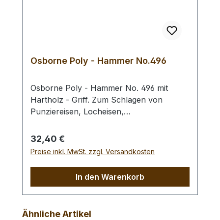
ca. 480 gr / Kopf-Ø: 55 mm Bei einer
Bestellung 1 Stück erhalten Sie 1 Craft
Japan Punzierhammer / Schlägel /
Leather Mallet der gewählten Ausführung.
Osborne Poly - Hammer No.496
Osborne Poly - Hammer No. 496 mit
Hartholz - Griff. Zum Schlagen von
Punziereisen, Locheisen,
Braidingstempeln, usw., gerade
Schlagfläche. Wenig Rückschlag durch
Regulärer Preis:
32,40 €
schlagabsorbierenden Poly -
Preise inkl. MwSt. zzgl. Versandkosten
Hammerkopf. 240 gr Gesamtgewicht /
Kopf - Ø 45 mm / Gesamtlänge 295 mm
In den Warenkorb
Produktgalerie überspringen
Ähnliche Artikel