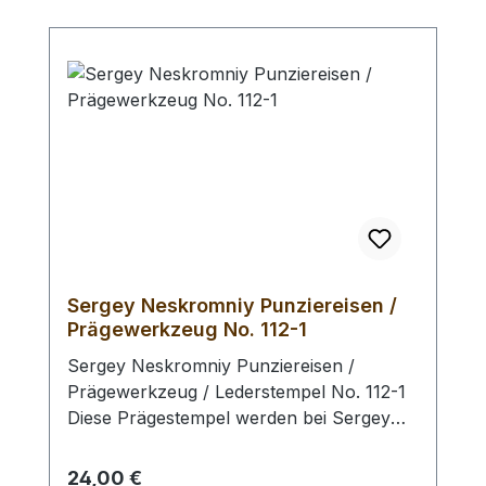
Sergey Neskromniy Punziereisen /
Prägewerkzeug No. 112-1
Sergey Neskromniy Punziereisen /
Prägewerkzeug / Lederstempel No. 112-1
Diese Prägestempel werden bei Sergey
Neskromniy in Bulgarien aus Messing und
Werkzeugstahl oder Edelstahl hergestellt.
Regulärer Preis:
24,00 €