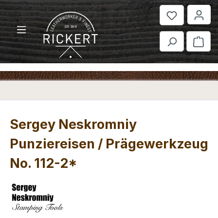
Zum Hauptinhalt springen
War
Sergey Neskromniy
Punziereisen / Prägewerkzeug
No. 112-2*