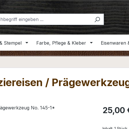
& Stempel
Farbe, Pflege & Kleber
Eisenwaren 
iereisen / Prägewerkzeug
Regulärer Pr
25,00 
Inhalt:
1 Stück