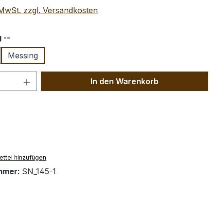
. MwSt. zzgl. Versandkosten
auswählen
 --
Messing
 Anzahl: Gib den gewünschten Wert ein 
In den Warenkorb
ttel hinzufügen
mmer:
SN_145-1