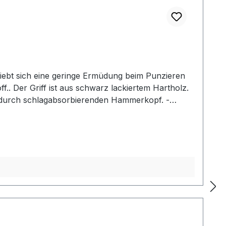
iebt sich eine geringe Ermüdung beim Punzieren
f.. Der Griff ist aus schwarz lackiertem Hartholz.
g durch schlagabsorbierenden Hammerkopf. -
2: Gesamtlänge: 240 mm / Gesamtgewicht: ca. 480
her Mallet der gewählten Ausführung.