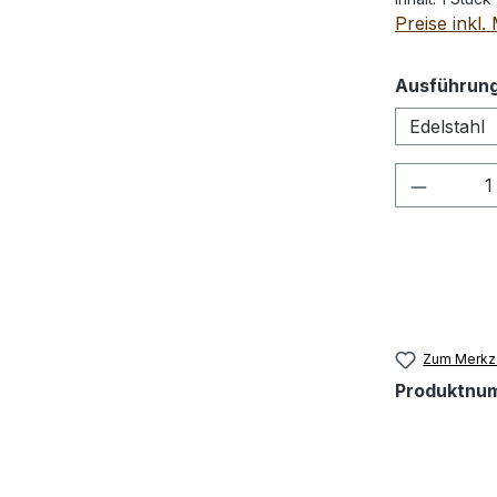
Preise inkl
Ausführung
Edelstahl
Produkt
Zum Merkze
Produktnu