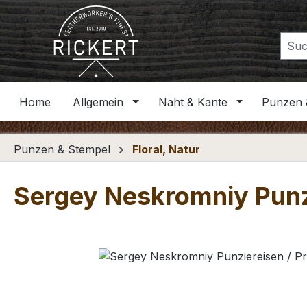
m Hauptinhalt springen
Zur Suche springen
Zur Hauptnavigation springen
Home
Allgemein
Naht & Kante
Punzen 
Punzen & Stempel
Floral, Natur
Sergey Neskromniy Punz
Bildergalerie überspringen