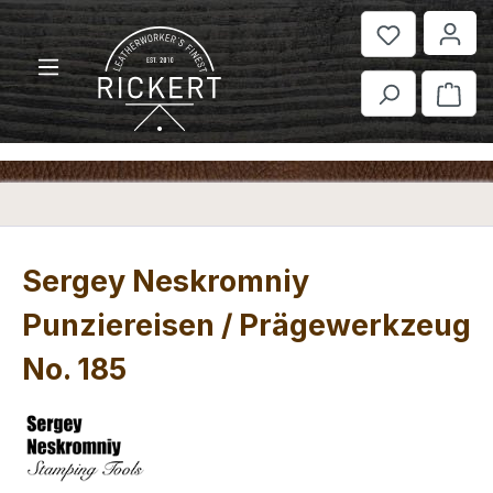
Zum Hauptinhalt springen
War
Sergey Neskromniy
Punziereisen / Prägewerkzeug
No. 185