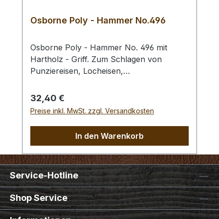
Osborne Poly - Hammer No.496
Osborne Poly - Hammer No. 496 mit
Hartholz - Griff. Zum Schlagen von
Punziereisen, Locheisen,
Braidingstempeln, usw., gerade
Schlagfläche. Wenig Rückschlag durch
Regulärer Preis:
32,40 €
schlagabsorbierenden Poly -
Preise inkl. MwSt. zzgl. Versandkosten
Hammerkopf. 240 gr Gesamtgewicht /
Kopf - Ø 45 mm / Gesamtlänge 295 mm
In den Warenkorb
Service-Hotline
Shop Service