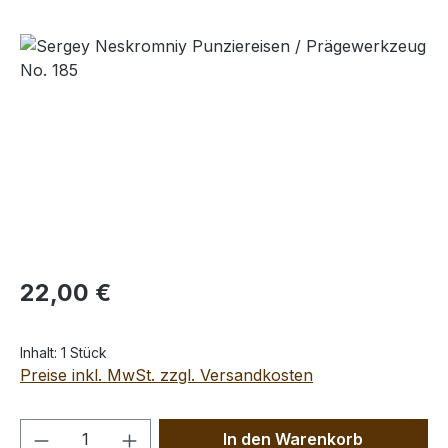
Bildergalerie überspringen
Regulärer Preis:
22,00 €
Inhalt:
1 Stück
Preise inkl. MwSt. zzgl. Versandkosten
Produkt Anzahl: Gib den gewünschten We
In den Warenkorb