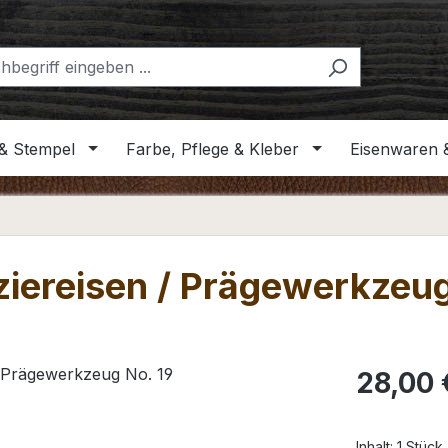
& Stempel
Farbe, Pflege & Kleber
Eisenwaren 
iereisen / Prägewerkzeug
Regulärer Pr
28,00 
Inhalt:
1 Stück