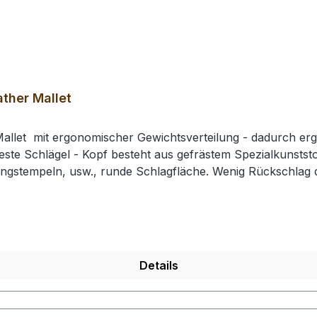
ther Mallet
allet mit ergonomischer Gewichtsverteilung - dadurch erg
este Schlägel - Kopf besteht aus gefrästem Spezialkunststof
ingstempeln, usw., runde Schlagfläche. Wenig Rückschla
e: 210 mm / Gesamtgewicht: ca. 430 gr / Kopf-Ø: 49 mm# 0
rhalten Sie 1 Craft Japan Punzierhammer / Schlägel / Leat
Details