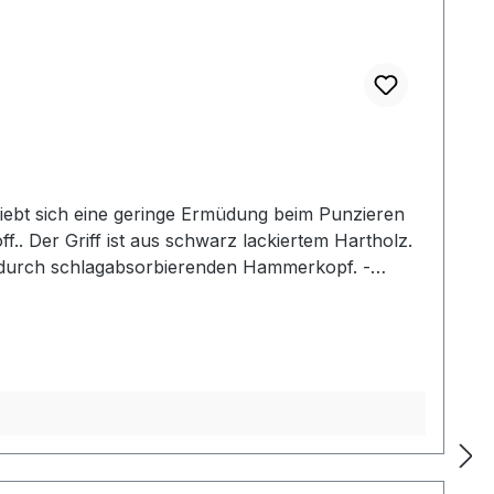
iebt sich eine geringe Ermüdung beim Punzieren
f.. Der Griff ist aus schwarz lackiertem Hartholz.
g durch schlagabsorbierenden Hammerkopf. -
2: Gesamtlänge: 240 mm / Gesamtgewicht: ca. 480
her Mallet der gewählten Ausführung.