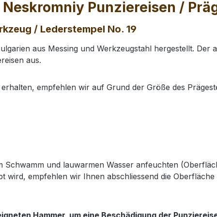
 Neskromniy Punziereisen / Prä
rkzeug / Lederstempel No. 19
lgarien aus Messing und Werkzeugstahl hergestellt. Der 
reisen aus.
erhalten, empfehlen wir auf Grund der Größe des Präges
nem Schwamm und lauwarmen Wasser anfeuchten (Oberfläch
t wird, empfehlen wir Ihnen abschliessend die Oberfläche 
eigneten Hammer, um eine Beschädigung der Punziereis