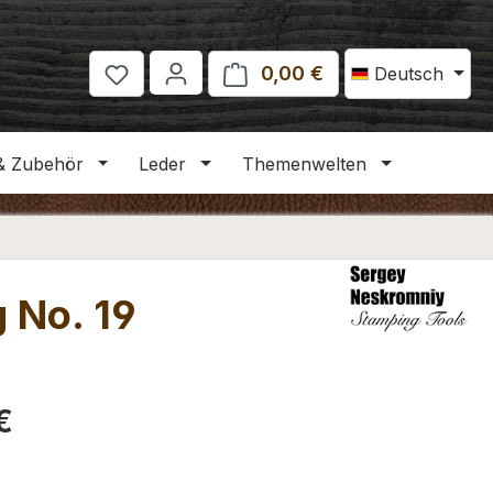
0,00 €
Warenkorb enthält 
Deutsch
& Zubehör
Leder
Themenwelten
 No. 19
eis:
€