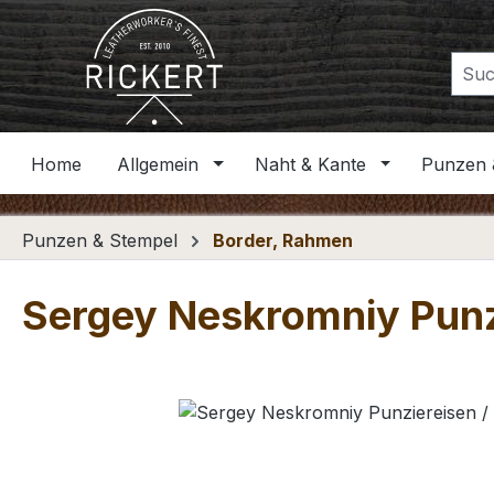
m Hauptinhalt springen
Zur Suche springen
Zur Hauptnavigation springen
Home
Allgemein
Naht & Kante
Punzen 
Punzen & Stempel
Border, Rahmen
Sergey Neskromniy Punz
Bildergalerie überspringen