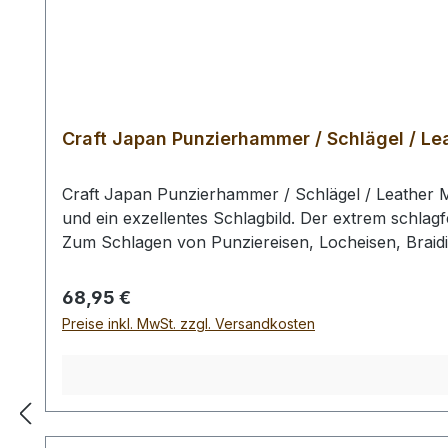
Craft Japan Punzierhammer / Schlägel / Lea
Craft Japan Punzierhammer / Schlägel / Leather M
und ein exzellentes Schlagbild. Der extrem schlagf
Zum Schlagen von Punziereisen, Locheisen, Braid
Profiausführung. Auswahlliste: # 01: Gesamtläng
gr / Kopf-Ø: 55 mm Bei einer Bestellung 1 Stück e
Regulärer Preis:
68,95 €
Preise inkl. MwSt. zzgl. Versandkosten