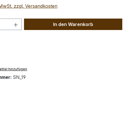
. MwSt. zzgl. Versandkosten
 Anzahl: Gib den gewünschten Wert ein 
In den Warenkorb
ttel hinzufügen
mmer:
SN_19