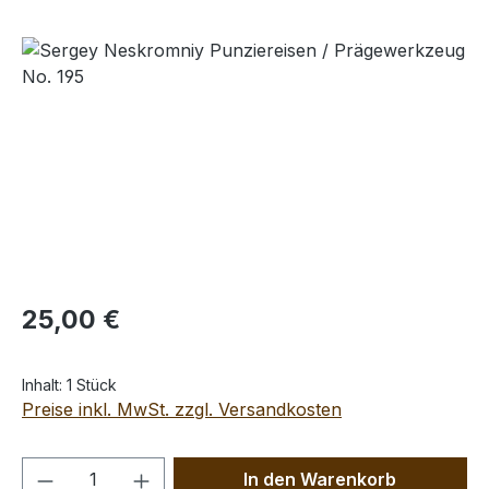
Bildergalerie überspringen
Regulärer Preis:
25,00 €
Inhalt:
1 Stück
Preise inkl. MwSt. zzgl. Versandkosten
Produkt Anzahl: Gib den gewünschten We
In den Warenkorb