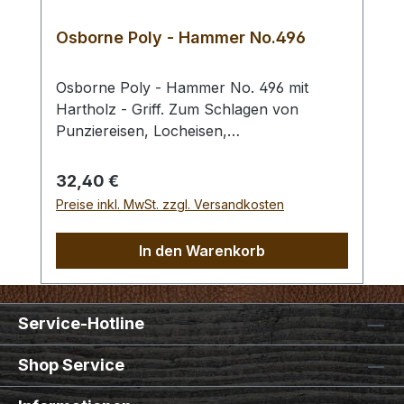
Osborne Poly - Hammer No.496
Osborne Poly - Hammer No. 496 mit
Hartholz - Griff. Zum Schlagen von
Punziereisen, Locheisen,
Braidingstempeln, usw., gerade
Schlagfläche. Wenig Rückschlag durch
Regulärer Preis:
32,40 €
schlagabsorbierenden Poly -
Preise inkl. MwSt. zzgl. Versandkosten
Hammerkopf. 240 gr Gesamtgewicht /
Kopf - Ø 45 mm / Gesamtlänge 295 mm
In den Warenkorb
Service-Hotline
Shop Service