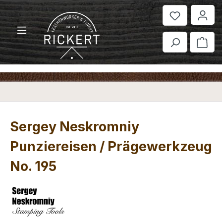
Zum Hauptinhalt springen
War
Sergey Neskromniy
Punziereisen / Prägewerkzeug
No. 195