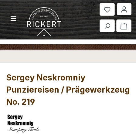
Zum Hauptinhalt springen
War
Sergey Neskromniy
Punziereisen / Prägewerkzeug
No. 219