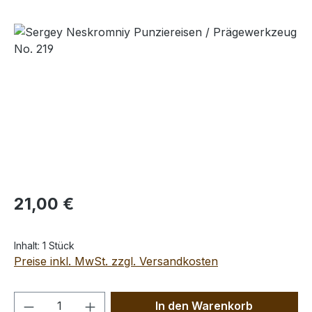
Bildergalerie überspringen
Regulärer Preis:
21,00 €
Inhalt:
1 Stück
Preise inkl. MwSt. zzgl. Versandkosten
Produkt Anzahl: Gib den gewünschten We
In den Warenkorb