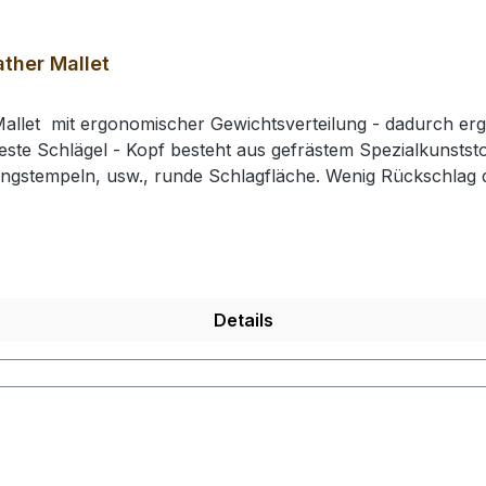
ther Mallet
allet mit ergonomischer Gewichtsverteilung - dadurch erg
este Schlägel - Kopf besteht aus gefrästem Spezialkunststof
ingstempeln, usw., runde Schlagfläche. Wenig Rückschla
e: 210 mm / Gesamtgewicht: ca. 430 gr / Kopf-Ø: 49 mm# 0
rhalten Sie 1 Craft Japan Punzierhammer / Schlägel / Leat
Details