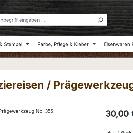
& Stempel
Farbe, Pflege & Kleber
Eisenwaren 
iereisen / Prägewerkzeu
Regulärer Pr
30,00 
Inhalt:
1 Stück