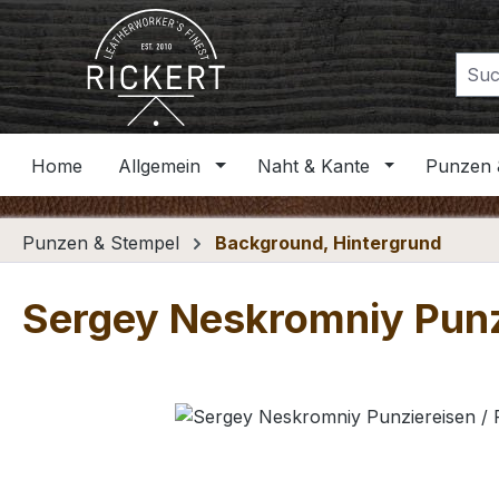
m Hauptinhalt springen
Zur Suche springen
Zur Hauptnavigation springen
Home
Allgemein
Naht & Kante
Punzen 
Punzen & Stempel
Background, Hintergrund
Sergey Neskromniy Punz
Bildergalerie überspringen