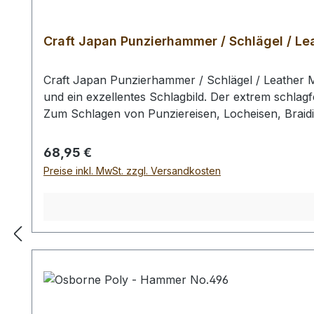
Craft Japan Punzierhammer / Schlägel / Lea
Craft Japan Punzierhammer / Schlägel / Leather M
und ein exzellentes Schlagbild. Der extrem schlagf
Zum Schlagen von Punziereisen, Locheisen, Braid
Profiausführung. Auswahlliste: # 01: Gesamtläng
gr / Kopf-Ø: 55 mm Bei einer Bestellung 1 Stück e
Regulärer Preis:
68,95 €
Preise inkl. MwSt. zzgl. Versandkosten