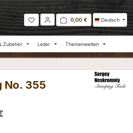
0,00 €
Warenkorb enthält 
Deutsch
& Zubehör
Leder
Themenwelten
g No. 355
eis:
€