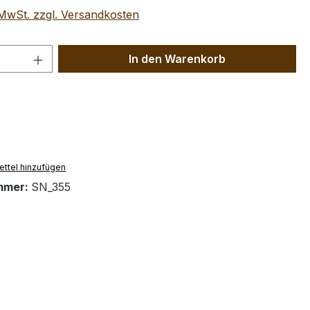
. MwSt. zzgl. Versandkosten
 Anzahl: Gib den gewünschten Wert ein 
In den Warenkorb
ttel hinzufügen
mmer:
SN_355