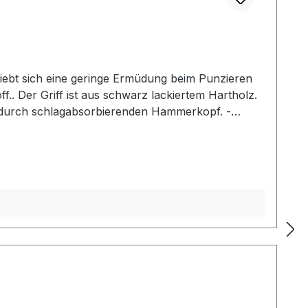
iebt sich eine geringe Ermüdung beim Punzieren
f.. Der Griff ist aus schwarz lackiertem Hartholz.
g durch schlagabsorbierenden Hammerkopf. -
2: Gesamtlänge: 240 mm / Gesamtgewicht: ca. 480
her Mallet der gewählten Ausführung.