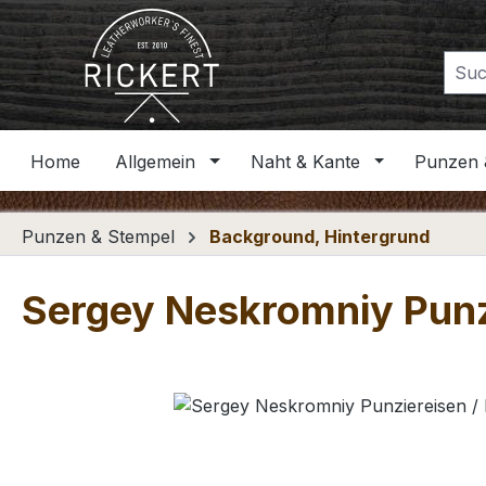
m Hauptinhalt springen
Zur Suche springen
Zur Hauptnavigation springen
Home
Allgemein
Naht & Kante
Punzen 
Punzen & Stempel
Background, Hintergrund
Sergey Neskromniy Punz
Bildergalerie überspringen