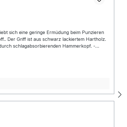
iebt sich eine geringe Ermüdung beim Punzieren
f.. Der Griff ist aus schwarz lackiertem Hartholz.
g durch schlagabsorbierenden Hammerkopf. -
2: Gesamtlänge: 240 mm / Gesamtgewicht: ca. 480
her Mallet der gewählten Ausführung.