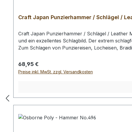
Craft Japan Punzierhammer / Schlägel / Lea
Craft Japan Punzierhammer / Schlägel / Leather M
und ein exzellentes Schlagbild. Der extrem schlagf
Zum Schlagen von Punziereisen, Locheisen, Braid
Profiausführung. Auswahlliste: # 01: Gesamtläng
gr / Kopf-Ø: 55 mm Bei einer Bestellung 1 Stück e
Regulärer Preis:
68,95 €
Preise inkl. MwSt. zzgl. Versandkosten