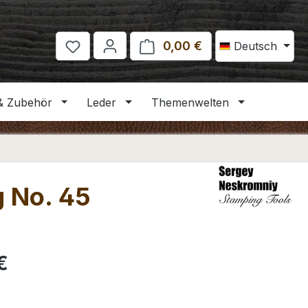
0,00 €
Warenkorb enthält 
Deutsch
& Zubehör
Leder
Themenwelten
 No. 45
eis:
€