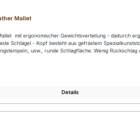
ther Mallet
allet mit ergonomischer Gewichtsverteilung - dadurch erg
este Schlägel - Kopf besteht aus gefrästem Spezialkunststof
ingstempeln, usw., runde Schlagfläche. Wenig Rückschla
e: 210 mm / Gesamtgewicht: ca. 430 gr / Kopf-Ø: 49 mm# 0
rhalten Sie 1 Craft Japan Punzierhammer / Schlägel / Leat
Details