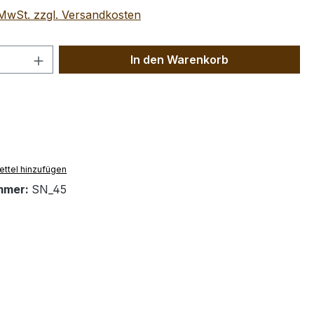
. MwSt. zzgl. Versandkosten
 Anzahl: Gib den gewünschten Wert ein 
In den Warenkorb
ttel hinzufügen
mmer:
SN_45