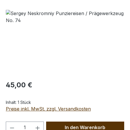
Bildergalerie überspringen
Regulärer Preis:
45,00 €
Inhalt:
1 Stück
Preise inkl. MwSt. zzgl. Versandkosten
Produkt Anzahl: Gib den gewünschten We
In den Warenkorb