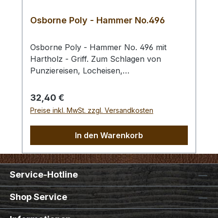
Osborne Poly - Hammer No.496
Osborne Poly - Hammer No. 496 mit
Hartholz - Griff. Zum Schlagen von
Punziereisen, Locheisen,
Braidingstempeln, usw., gerade
Schlagfläche. Wenig Rückschlag durch
Regulärer Preis:
32,40 €
schlagabsorbierenden Poly -
Preise inkl. MwSt. zzgl. Versandkosten
Hammerkopf. 240 gr Gesamtgewicht /
Kopf - Ø 45 mm / Gesamtlänge 295 mm
In den Warenkorb
Service-Hotline
Shop Service