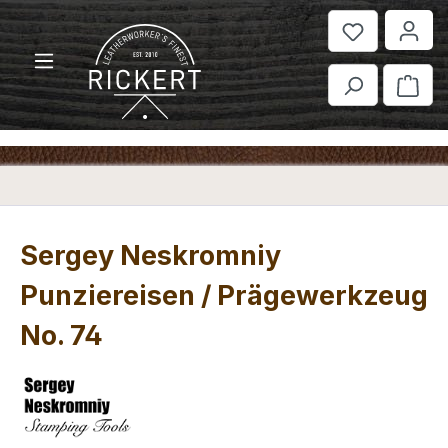
Zum Hauptinhalt springen
War
Sergey Neskromniy
Punziereisen / Prägewerkzeug
No. 74