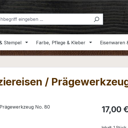
& Stempel
Farbe, Pflege & Kleber
Eisenwaren 
iereisen / Prägewerkzeu
Regulärer Pr
17,00 
Inhalt:
1 Stück