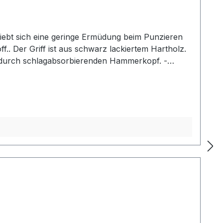
iebt sich eine geringe Ermüdung beim Punzieren
f.. Der Griff ist aus schwarz lackiertem Hartholz.
g durch schlagabsorbierenden Hammerkopf. -
2: Gesamtlänge: 240 mm / Gesamtgewicht: ca. 480
her Mallet der gewählten Ausführung.