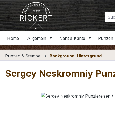
m Hauptinhalt springen
Zur Suche springen
Zur Hauptnavigation springen
Home
Allgemein
Naht & Kante
Punzen 
Punzen & Stempel
Background, Hintergrund
Sergey Neskromniy Punz
Bildergalerie überspringen