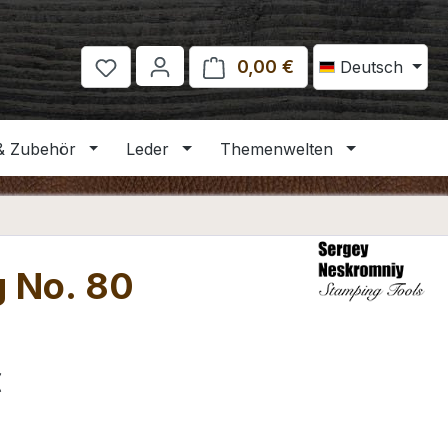
0,00 €
Warenkorb enthält 
Deutsch
& Zubehör
Leder
Themenwelten
g No. 80
eis:
€