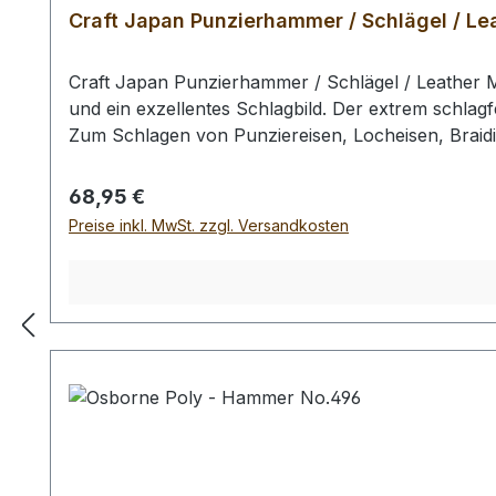
Craft Japan Punzierhammer / Schlägel / Lea
Craft Japan Punzierhammer / Schlägel / Leather M
und ein exzellentes Schlagbild. Der extrem schlagf
Zum Schlagen von Punziereisen, Locheisen, Braid
Profiausführung. Auswahlliste: # 01: Gesamtläng
gr / Kopf-Ø: 55 mm Bei einer Bestellung 1 Stück e
Regulärer Preis:
68,95 €
Preise inkl. MwSt. zzgl. Versandkosten