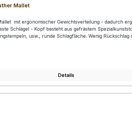
ther Mallet
allet mit ergonomischer Gewichtsverteilung - dadurch erg
este Schlägel - Kopf besteht aus gefrästem Spezialkunststof
ingstempeln, usw., runde Schlagfläche. Wenig Rückschla
e: 210 mm / Gesamtgewicht: ca. 430 gr / Kopf-Ø: 49 mm# 0
rhalten Sie 1 Craft Japan Punzierhammer / Schlägel / Leat
Details