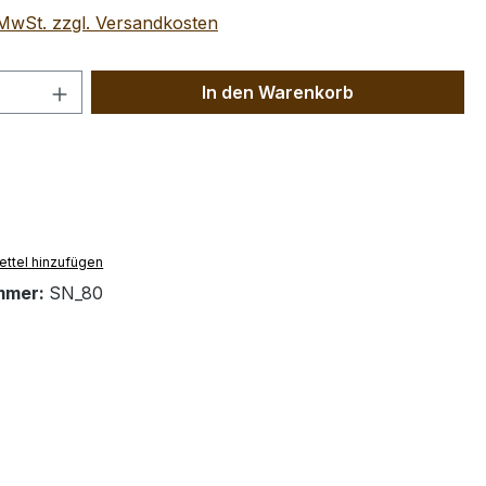
. MwSt. zzgl. Versandkosten
 Anzahl: Gib den gewünschten Wert ein 
In den Warenkorb
ttel hinzufügen
mmer:
SN_80