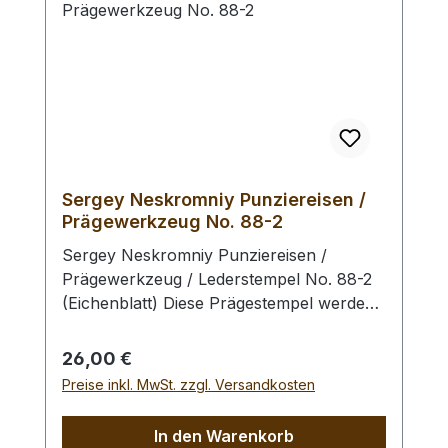
Sergey Neskromniy Punziereisen /
Prägewerkzeug No. 88-2
Sergey Neskromniy Punziereisen /
Prägewerkzeug / Lederstempel No. 88-2
(Eichenblatt) Diese Prägestempel werden
bei Sergey Neskromniy in Bulgarien aus
Messing und Werkzeugstahl hergestellt.
Regulärer Preis:
26,00 €
Der außergewöhnliche Detailgrad und die
Preise inkl. MwSt. zzgl. Versandkosten
saubere Ausarbeitung der Stempel
zeichen diese Serie an Punziereisen aus.
In den Warenkorb
Hinweis: Um einen bestmöglichen