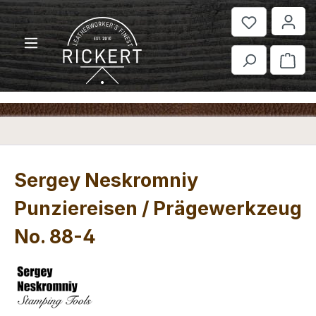
Zum Hauptinhalt springen
War
Sergey Neskromniy
Punziereisen / Prägewerkzeug
No. 88-4