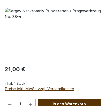
Bildergalerie überspringen
Regulärer Preis:
21,00 €
Inhalt:
1 Stück
Preise inkl. MwSt. zzgl. Versandkosten
Produkt Anzahl: Gib den gewünschten We
In den Warenkorb