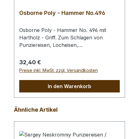
Osborne Poly - Hammer No.496
Osborne Poly - Hammer No. 496 mit
Hartholz - Griff. Zum Schlagen von
Punziereisen, Locheisen,
Braidingstempeln, usw., gerade
Schlagfläche. Wenig Rückschlag durch
Regulärer Preis:
32,40 €
schlagabsorbierenden Poly -
Preise inkl. MwSt. zzgl. Versandkosten
Hammerkopf. 240 gr Gesamtgewicht /
Kopf - Ø 45 mm / Gesamtlänge 295 mm
In den Warenkorb
Produktgalerie überspringen
Ähnliche Artikel