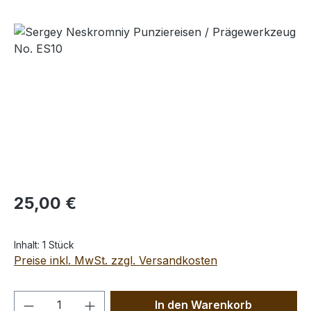
Bildergalerie überspringen
Regulärer Preis:
25,00 €
Inhalt:
1 Stück
Preise inkl. MwSt. zzgl. Versandkosten
Produkt Anzahl: Gib den gewünschten We
In den Warenkorb