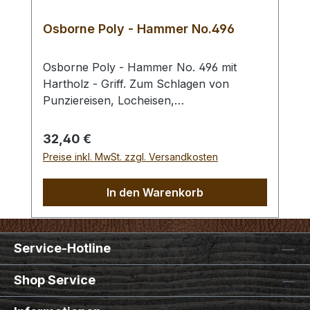
Osborne Poly - Hammer No.496
Osborne Poly - Hammer No. 496 mit
Hartholz - Griff. Zum Schlagen von
Punziereisen, Locheisen,
Braidingstempeln, usw., gerade
Schlagfläche. Wenig Rückschlag durch
Regulärer Preis:
32,40 €
schlagabsorbierenden Poly -
Preise inkl. MwSt. zzgl. Versandkosten
Hammerkopf. 240 gr Gesamtgewicht /
Kopf - Ø 45 mm / Gesamtlänge 295 mm
In den Warenkorb
Service-Hotline
Shop Service