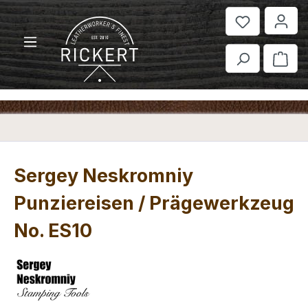
Zum Hauptinhalt springen
War
Sergey Neskromniy
Punziereisen / Prägewerkzeug
No. ES10