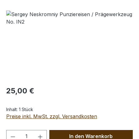
Bildergalerie überspringen
Regulärer Preis:
25,00 €
Inhalt:
1 Stück
Preise inkl. MwSt. zzgl. Versandkosten
Produkt Anzahl: Gib den gewünschten We
In den Warenkorb