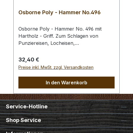
Osborne Poly - Hammer No.496
Osborne Poly - Hammer No. 496 mit
Hartholz - Griff. Zum Schlagen von
Punziereisen, Locheisen,
Braidingstempeln, usw., gerade
Schlagfläche. Wenig Rückschlag durch
Regulärer Preis:
32,40 €
schlagabsorbierenden Poly -
Preise inkl. MwSt. zzgl. Versandkosten
Hammerkopf. 240 gr Gesamtgewicht /
Kopf - Ø 45 mm / Gesamtlänge 295 mm
In den Warenkorb
Service-Hotline
Shop Service