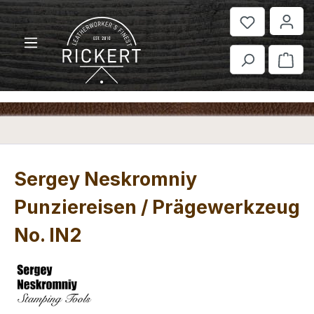
Zum Hauptinhalt springen
War
Sergey Neskromniy
Punziereisen / Prägewerkzeug
No. IN2