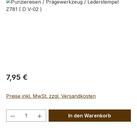
Bildergalerie überspringen
Regulärer Preis:
7,95 €
Preise inkl. MwSt. zzgl. Versandkosten
Produkt Anzahl: Gib den gewünschten We
In den Warenkorb