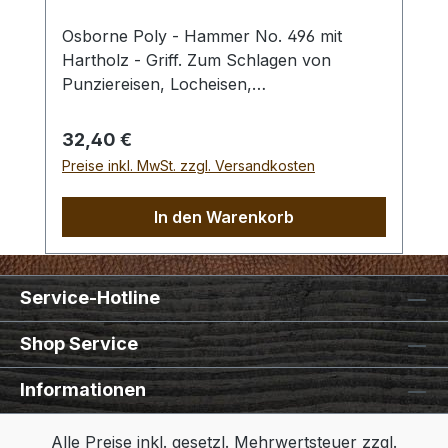
Osborne Poly - Hammer No. 496 mit
Hartholz - Griff. Zum Schlagen von
Punziereisen, Locheisen,
Braidingstempeln, usw., gerade
Schlagfläche. Wenig Rückschlag durch
Regulärer Preis:
32,40 €
schlagabsorbierenden Poly -
Preise inkl. MwSt. zzgl. Versandkosten
Hammerkopf. 240 gr Gesamtgewicht /
Kopf - Ø 45 mm / Gesamtlänge 295 mm
In den Warenkorb
Service-Hotline
Shop Service
Informationen
Alle Preise inkl. gesetzl. Mehrwertsteuer zzgl.