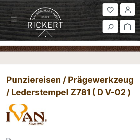
Zum Hauptinhalt springen
War
Punziereisen / Prägewerkzeug
/ Lederstempel Z781 ( D V-02 )