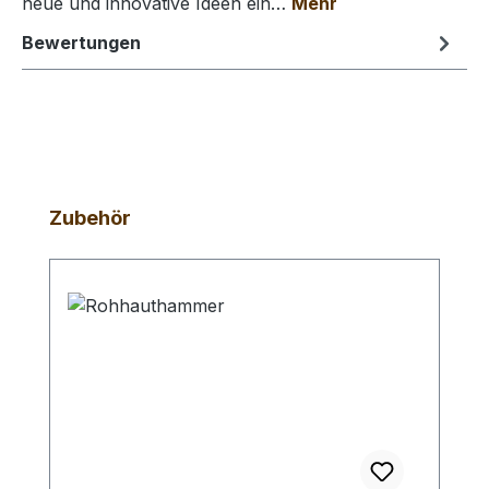
neue und innovative Ideen ein…
Mehr
Bewertungen
Produktgalerie überspringen
Zubehör