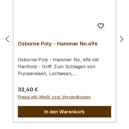
Osborne Poly - Hammer No.496
Osborne Poly - Hammer No. 496 mit
Hartholz - Griff. Zum Schlagen von
Punziereisen, Locheisen,
Braidingstempeln, usw., gerade
Schlagfläche. Wenig Rückschlag durch
Regulärer Preis:
32,40 €
schlagabsorbierenden Poly -
Preise inkl. MwSt. zzgl. Versandkosten
Hammerkopf. 240 gr Gesamtgewicht /
Kopf - Ø 45 mm / Gesamtlänge 295 mm
In den Warenkorb