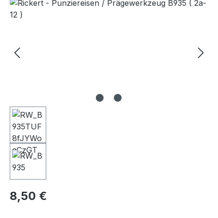
Bildergalerie überspringen
Regulärer Preis:
8,50 €