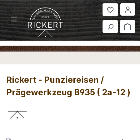
Zum Hauptinhalt springen
War
Rickert - Punziereisen /
Prägewerkzeug B935 ( 2a-12 )