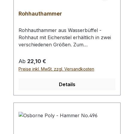
Rohhauthammer
Rohhauthammer aus Wasserbüffel -
Rohhaut mit Eichenstiel erhältlich in zwei
verschiedenen Größen. Zum
rückschlagfreien Schlagen von
Locheisen, Punziereisen, etc.
Regulärer Preis:
Ab
22,10 €
Auswahlliste:#1 Gesamtgewicht: 295
Preise inkl. MwSt. zzgl. Versandkosten
Gramm / Kopf - Ø : 48 mm / Gesamtlänge
: 230 mm#2 Gesamtgewicht: 250 Gramm /
Details
Kopf - Ø : 42 mm / Gesamtlänge : 290 mm
- Bei einer Bestellung 1 Stück erhalten Sie
1 Rohhauthammer der gewählten Größe.