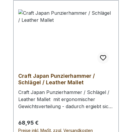
Craft Japan Punzierhammer /
Schlägel / Leather Mallet
Craft Japan Punzierhammer / Schlägel /
Leather Mallet mit ergonomischer
Gewichtsverteilung - dadurch ergiebt sich
eine geringe Ermüdung beim Punzieren
und ein exzellentes Schlagbild. Der extrem
Regulärer Preis:
68,95 €
schlagfeste Schlägel - Kopf besteht aus
Preise inkl. MwSt. zzgl. Versandkosten