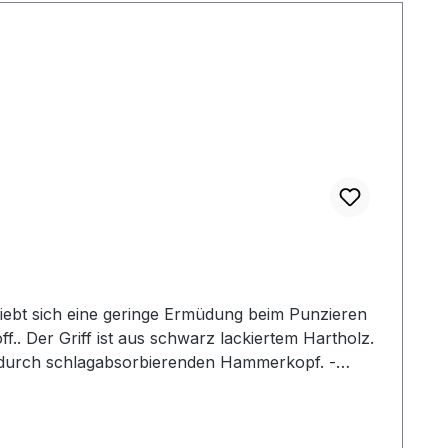
iebt sich eine geringe Ermüdung beim Punzieren
f.. Der Griff ist aus schwarz lackiertem Hartholz.
g durch schlagabsorbierenden Hammerkopf. -
2: Gesamtlänge: 240 mm / Gesamtgewicht: ca. 480
her Mallet der gewählten Ausführung.