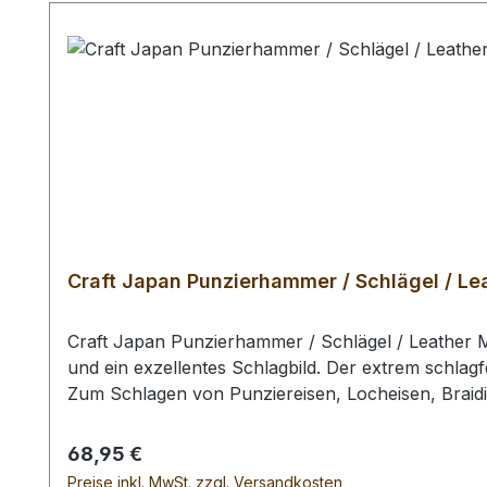
Craft Japan Punzierhammer / Schlägel / Lea
Craft Japan Punzierhammer / Schlägel / Leather M
und ein exzellentes Schlagbild. Der extrem schlagf
Zum Schlagen von Punziereisen, Locheisen, Braid
Profiausführung. Auswahlliste: # 01: Gesamtläng
gr / Kopf-Ø: 55 mm Bei einer Bestellung 1 Stück e
Regulärer Preis:
68,95 €
Preise inkl. MwSt. zzgl. Versandkosten