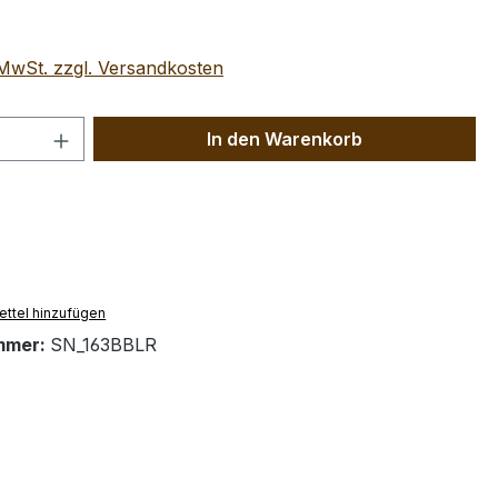
. MwSt. zzgl. Versandkosten
 Anzahl: Gib den gewünschten Wert ein 
In den Warenkorb
ttel hinzufügen
mmer:
SN_163BBLR