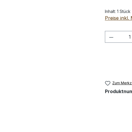
Inhalt:
1 Stück
Preise inkl
Produkt
Zum Merkze
Produktnu