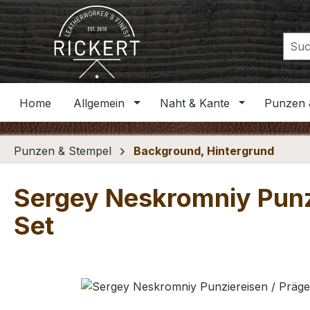
m Hauptinhalt springen
Zur Suche springen
Zur Hauptnavigation springen
Home
Allgemein
Naht & Kante
Punzen 
Punzen & Stempel
Background, Hintergrund
Sergey Neskromniy Punz
Set
Bildergalerie überspringen