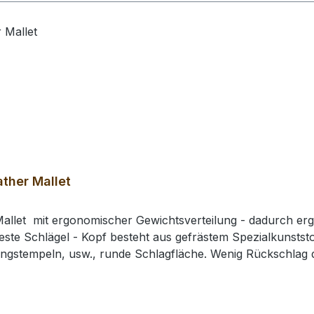
ther Mallet
allet mit ergonomischer Gewichtsverteilung - dadurch erg
este Schlägel - Kopf besteht aus gefrästem Spezialkunststof
ingstempeln, usw., runde Schlagfläche. Wenig Rückschla
e: 210 mm / Gesamtgewicht: ca. 430 gr / Kopf-Ø: 49 mm# 0
rhalten Sie 1 Craft Japan Punzierhammer / Schlägel / Leat