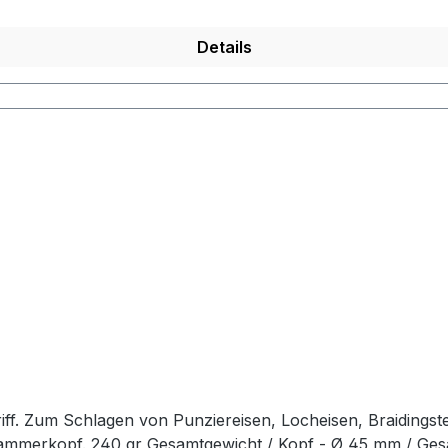
Details
ff. Zum Schlagen von Punziereisen, Locheisen, Braidingst
Hammerkopf. 240 gr Gesamtgewicht / Kopf - Ø 45 mm / Ge