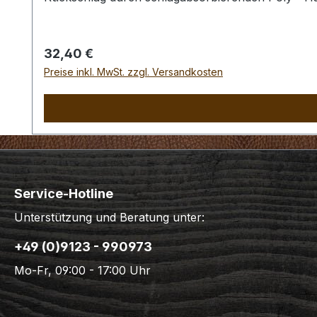
Regulärer Preis:
32,40 €
Preise inkl. MwSt. zzgl. Versandkosten
Service-Hotline
Unterstützung und Beratung unter:
+49 (0)9123 - 990973
Mo-Fr, 09:00 - 17:00 Uhr