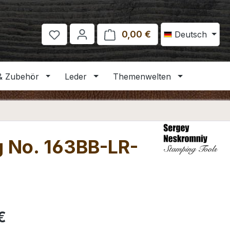
0,00 €
Warenkorb enthält 
Deutsch
& Zubehör
Leder
Themenwelten
g No. 163BB-LR-
eis:
€