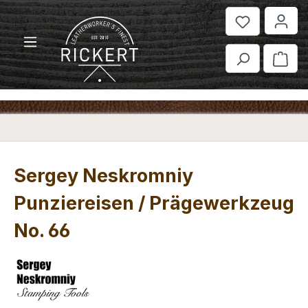
Zum Hauptinhalt springen
War
Sergey Neskromniy
Punziereisen / Prägewerkzeug
No. 66