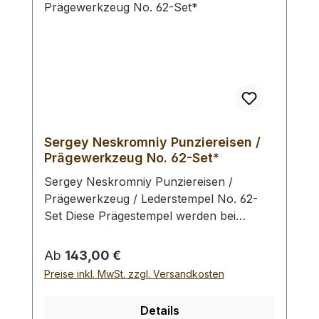
Sergey Neskromniy Punziereisen /
Prägewerkzeug No. 62-Set*
Sergey Neskromniy Punziereisen /
Prägewerkzeug / Lederstempel No. 62-
Set Diese Prägestempel werden bei
Sergey Neskromniy in Bulgarien aus
Messing und Werkzeugstahl oder
Regulärer Preis:
Ab
143,00 €
Edelstahl hergestellt. Der
Preise inkl. MwSt. zzgl. Versandkosten
außergewöhnliche Detailgrad und die
saubere Ausarbeitung der Stempel
Details
zeichen diese Serie an Punziereisen aus.