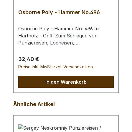
Osborne Poly - Hammer No.496
Osborne Poly - Hammer No. 496 mit
Hartholz - Griff. Zum Schlagen von
Punziereisen, Locheisen,
Braidingstempeln, usw., gerade
Schlagfläche. Wenig Rückschlag durch
Regulärer Preis:
32,40 €
schlagabsorbierenden Poly -
Preise inkl. MwSt. zzgl. Versandkosten
Hammerkopf. 240 gr Gesamtgewicht /
Kopf - Ø 45 mm / Gesamtlänge 295 mm
In den Warenkorb
Produktgalerie überspringen
Ähnliche Artikel