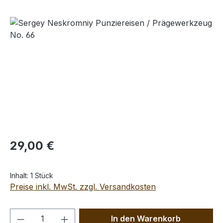
Bildergalerie überspringen
Regulärer Preis:
29,00 €
Inhalt:
1 Stück
Preise inkl. MwSt. zzgl. Versandkosten
Produkt Anzahl: Gib den gewünschten We
In den Warenkorb