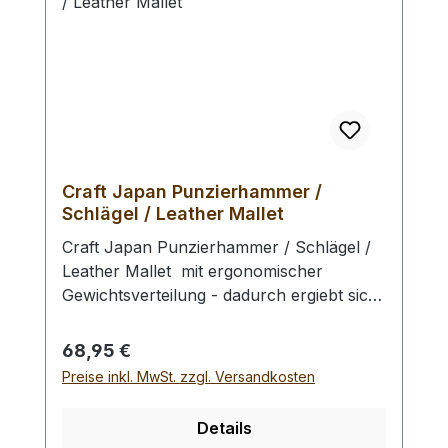
Craft Japan Punzierhammer /
Schlägel / Leather Mallet
Craft Japan Punzierhammer / Schlägel /
Leather Mallet mit ergonomischer
Gewichtsverteilung - dadurch ergiebt sich
eine geringe Ermüdung beim Punzieren
und ein exzellentes Schlagbild. Der extrem
Regulärer Preis:
68,95 €
schlagfeste Schlägel - Kopf besteht aus
Preise inkl. MwSt. zzgl. Versandkosten
gefrästem Spezialkunststoff.. Der Griff ist
aus schwarz lackiertem Hartholz. Zum
Details
Schlagen von Punziereisen, Locheisen,