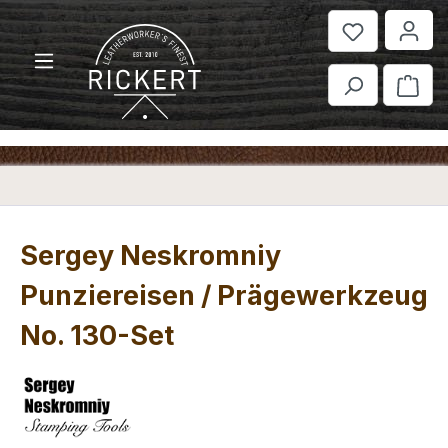
Zum Hauptinhalt springen
War
Sergey Neskromniy
Punziereisen / Prägewerkzeug
No. 130-Set