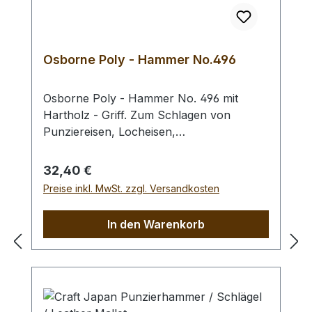
Osborne Poly - Hammer No.496
Osborne Poly - Hammer No. 496 mit
Hartholz - Griff. Zum Schlagen von
Punziereisen, Locheisen,
Braidingstempeln, usw., gerade
Schlagfläche. Wenig Rückschlag durch
Regulärer Preis:
32,40 €
schlagabsorbierenden Poly -
Preise inkl. MwSt. zzgl. Versandkosten
Hammerkopf. 240 gr Gesamtgewicht /
Kopf - Ø 45 mm / Gesamtlänge 295 mm
In den Warenkorb