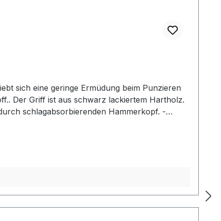
iebt sich eine geringe Ermüdung beim Punzieren
f.. Der Griff ist aus schwarz lackiertem Hartholz.
g durch schlagabsorbierenden Hammerkopf. -
2: Gesamtlänge: 240 mm / Gesamtgewicht: ca. 480
her Mallet der gewählten Ausführung.