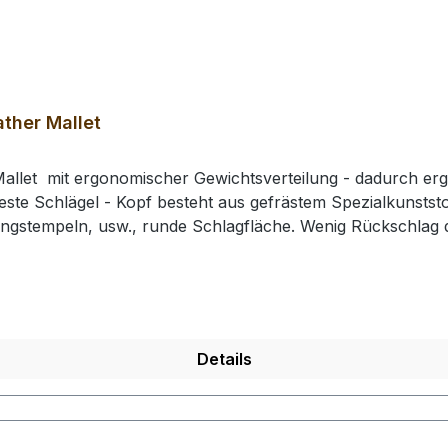
ther Mallet
allet mit ergonomischer Gewichtsverteilung - dadurch erg
este Schlägel - Kopf besteht aus gefrästem Spezialkunststof
ingstempeln, usw., runde Schlagfläche. Wenig Rückschla
e: 210 mm / Gesamtgewicht: ca. 430 gr / Kopf-Ø: 49 mm# 0
rhalten Sie 1 Craft Japan Punzierhammer / Schlägel / Leat
Details