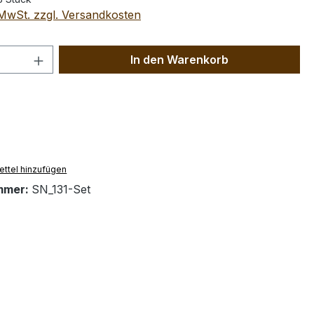
. MwSt. zzgl. Versandkosten
 Anzahl: Gib den gewünschten Wert ein 
In den Warenkorb
ttel hinzufügen
mmer:
SN_131-Set