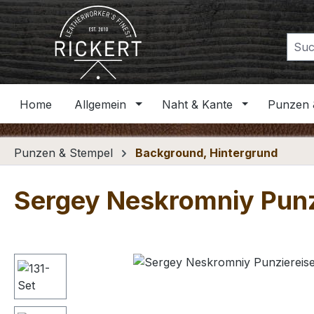
m Hauptinhalt springen
Zur Suche springen
Zur Hauptnavigation springen
Home
Allgemein
Naht & Kante
Punzen 
Punzen & Stempel
Background, Hintergrund
Sergey Neskromniy Punz
Bildergalerie überspringen