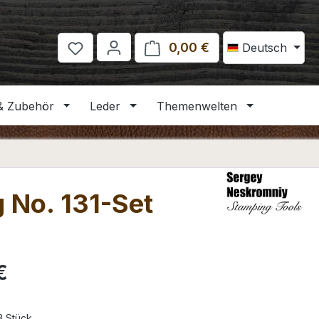
0,00 €
Warenkorb enthält 
Deutsch
& Zubehör
Leder
Themenwelten
 No. 131-Set
eis:
€
 3 Stück