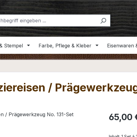
& Stempel
Farbe, Pflege & Kleber
Eisenwaren 
iereisen / Prägewerkzeug
Regulärer Pr
65,00 
Inhalt:
1 Set á