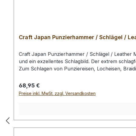
Craft Japan Punzierhammer / Schlägel / Lea
Craft Japan Punzierhammer / Schlägel / Leather M
und ein exzellentes Schlagbild. Der extrem schlagf
Zum Schlagen von Punziereisen, Locheisen, Braid
Profiausführung. Auswahlliste: # 01: Gesamtläng
gr / Kopf-Ø: 55 mm Bei einer Bestellung 1 Stück e
Regulärer Preis:
68,95 €
Preise inkl. MwSt. zzgl. Versandkosten